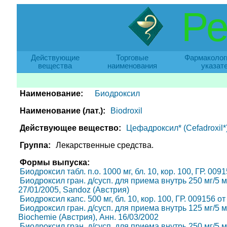
Ре
Действующие
Торговые
Фармаколог
вещества
наименования
указат
Наименование:
Биодроксил
Наименование (лат.):
Biodroxil
Действующее вещество:
Цефадроксил* (Cefadroxil*
Группа:
Лекарственные средства.
Формы выпуска:
Биодроксил табл. п.о. 1000 мг, бл. 10, кор. 100, ГР. 00
Биодроксил гран. д/сусп. для приема внутрь 250 мг/5 мл, 
27/01/2005, Sandoz (Австрия)
Биодроксил капс. 500 мг, бл. 10, кор. 100, ГР. 009156 о
Биодроксил гран. д/сусп. для приема внутрь 125 мг/5 мл,
Biochemie (Австрия), Анн. 16/03/2002
Биодроксил гран. д/сусп. для приема внутрь 250 мг/5 мл,