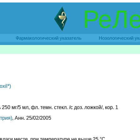
РеЛе
Фармакологический указатель
Нозологический ук
xil*)
250 мг/5 мл, фл. темн. стекл. /с доз. ложкой/, кор. 1
трия)
, Анн. 25/02/2005
влаги месте, при температуре не выше 25 °C