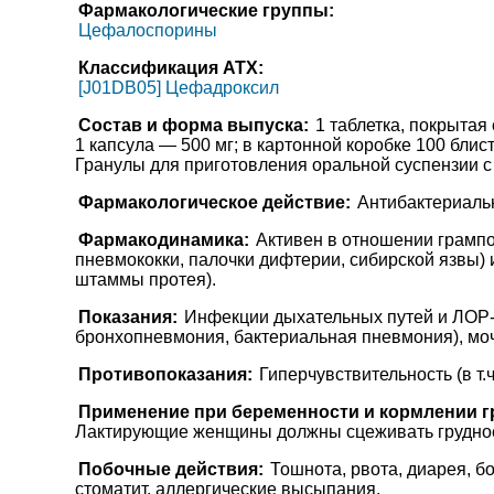
Фармакологические группы:
Цефалоспорины
Классификация АТХ:
[J01DB05] Цефадроксил
Состав и форма выпуска:
1 таблетка, покрытая
1 капсула — 500 мг; в картонной коробке 100 блист
Гранулы для приготовления оральной суспензии с 
Фармакологическое действие:
Антибактериальн
Фармакодинамика:
Активен в отношении грампо
пневмококки, палочки дифтерии, сибирской язвы)
штаммы протея).
Показания:
Инфекции дыхательных путей и ЛОР-ор
бронхопневмония, бактериальная пневмония), моче
Противопоказания:
Гиперчувствительность (в т.
Применение при беременности и кормлении г
Лактирующие женщины должны сцеживать грудное м
Побочные действия:
Тошнота, рвота, диарея, б
стоматит, аллергические высыпания.