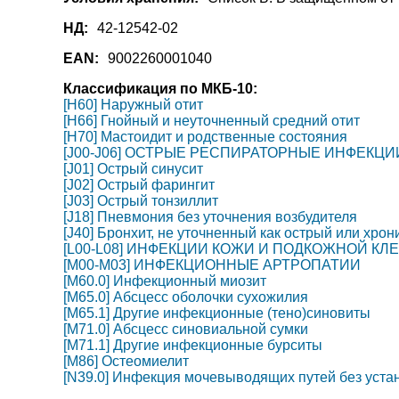
НД:
42-12542-02
EAN:
9002260001040
Классификация по МКБ-10:
[H60] Наружный отит
[H66] Гнойный и неуточненный средний отит
[H70] Мастоидит и родственные состояния
[J00-J06] ОСТРЫЕ РЕСПИРАТОРНЫЕ ИНФЕКЦ
[J01] Острый синусит
[J02] Острый фарингит
[J03] Острый тонзиллит
[J18] Пневмония без уточнения возбудителя
[J40] Бронхит, не уточненный как острый или хрон
[L00-L08] ИНФЕКЦИИ КОЖИ И ПОДКОЖНОЙ КЛ
[M00-M03] ИНФЕКЦИОННЫЕ АРТРОПАТИИ
[M60.0] Инфекционный миозит
[M65.0] Абсцесс оболочки сухожилия
[M65.1] Другие инфекционные (тено)синовиты
[M71.0] Абсцесс синовиальной сумки
[M71.1] Другие инфекционные бурситы
[M86] Остеомиелит
[N39.0] Инфекция мочевыводящих путей без уста