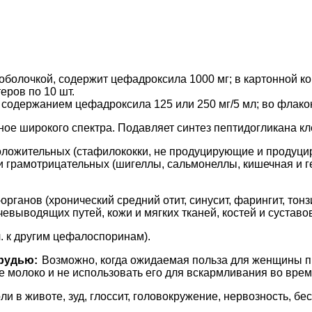
 оболочкой, содержит цефадроксила 1000 мг; в картонной ко
еров по 10 шт.
содержанием цефадроксила 125 или 250 мг/5 мл; во флакон
ое широкого спектра. Подавляет синтез пептидогликана кл
ложительных (стафилококки, не продуцирующие и продуци
 и грамотрицательных (шигеллы, сальмонеллы, кишечная и 
ганов (хронический средний отит, синусит, фарингит, тонзи
выводящих путей, кожи и мягких тканей, костей и суставов
ч. к другим цефалоспоринам).
рудью:
Возможно, когда ожидаемая польза для женщины п
олоко и не использовать его для вскармливания во время 
оли в животе, зуд, глоссит, головокружение, нервозность, б