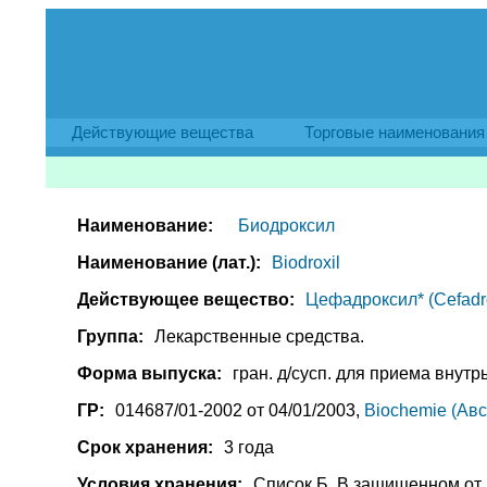
Действующие вещества
Торговые наименования
Наименование:
Биодроксил
Наименование (лат.):
Biodroxil
Действующее вещество:
Цефадроксил* (Cefadro
Группа:
Лекарственные средства.
Форма выпуска:
гран. д/сусп. для приема внутрь 
ГР:
014687/01-2002 от 04/01/2003,
Biochemie (Авс
Срок хранения:
3 года
Условия хранения:
Список Б. В защищенном от 