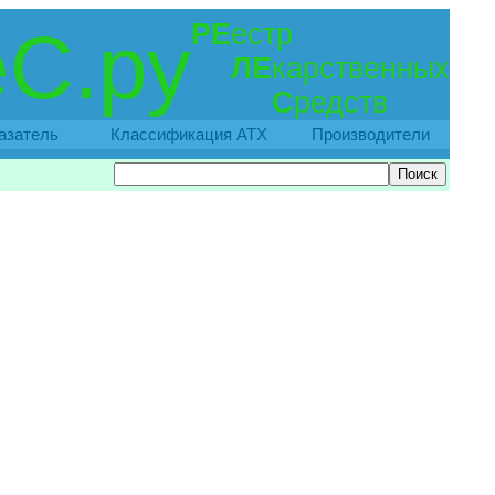
РЕ
естр
С.ру
ЛЕ
карственных
С
редств
азатель
Классификация АТХ
Производители