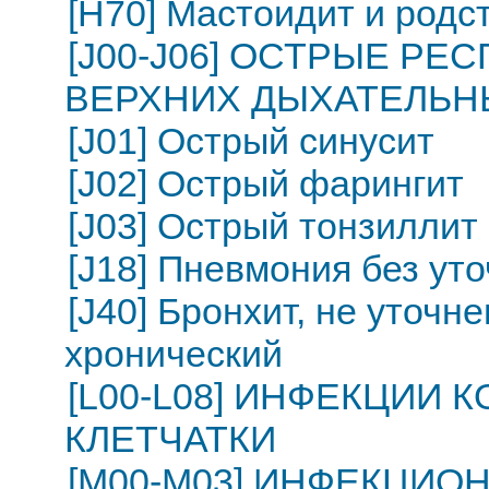
[H70] Мастоидит и родс
[J00-J06] ОСТРЫЕ Р
ВЕРХНИХ ДЫХАТЕЛЬН
[J01] Острый синусит
[J02] Острый фарингит
[J03] Острый тонзиллит
[J18] Пневмония без ут
[J40] Бронхит, не уточн
хронический
[L00-L08] ИНФЕКЦИИ
КЛЕТЧАТКИ
[M00-M03] ИНФЕКЦИО