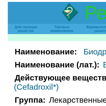
Ре
Действующие
Торговые
Фармаколог
вещества
наименования
указат
Наименование:
Биодр
Наименование (лат.):
Действующее веществ
(Cefadroxil*)
Группа:
Лекарственные