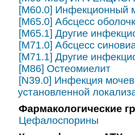
[M60.0] Инфекционный 
[M65.0] Абсцесс оболоч
[M65.1] Другие инфекци
[M71.0] Абсцесс синови
[M71.1] Другие инфекц
[M86] Остеомиелит
[N39.0] Инфекция моче
установленной локализ
Фармакологические г
Цефалоспорины