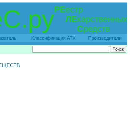
РЕ
естр
С.ру
ЛЕ
карственных
С
редств
азатель
Классификация АТХ
Производители
ВЕЩЕСТВ