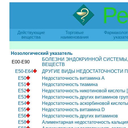
Ре
Действующие
Торговые
Фармаколог
вещества
наименования
указат
Нозологический указатель
БОЛЕЗНИ ЭНДОКРИННОЙ СИСТЕМЫ,
E00-E90
ВЕЩЕСТВ
E50-E64
ДРУГИЕ ВИДЫ НЕДОСТАТОЧНОСТИ 
E50
Недостаточность витамина A
E51
Недостаточность тиамина
E52
Недостаточность никотиновой кислоты [
E53
Недостаточность других витаминов гру
E54
Недостаточность аскорбиновой кислот
E55
Недостаточность витамина D
E56
Недостаточность других витаминов
E58
Алиментарная недостаточность кальци