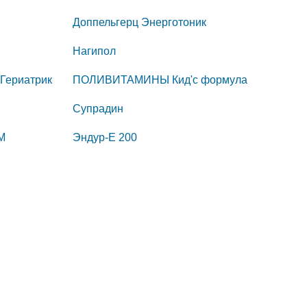
Доппельгерц Энерготоник
Нагипол
Гериатрик
ПОЛИВИТАМИНЫ Кид'с формула
Супрадин
М
Эндур-Е 200