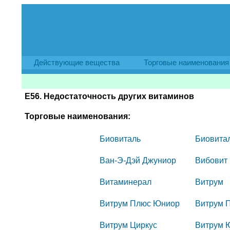
Действующие вещества
Торговые наименования
E56. Недостаточность других витаминов
Торговые наименования:
Биовиталь
Биовитал
Ван-Э-Дэй Джуниор
Вибовит
Витаминерал
Витрум
Витрум Плюс Юниор
Витрум 
Витрум Циркус
Витрум 