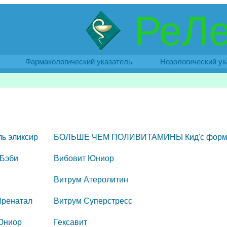
РеЛе
Фармакологический указатель
Нозологический ук
ь эликсир
БОЛЬШЕ ЧЕМ ПОЛИВИТАМИНЫ Кид'с форм
 Бэби
Вибовит Юниор
Витрум Атеролитин
Пренатал
Витрум Суперстресс
Юниор
Гексавит