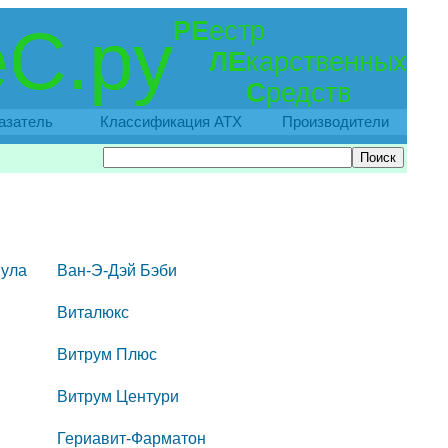
РЕ
естр
С.ру
ЛЕ
карственных
С
редств
азатель
Классификация АТХ
Производители
ула
Ван-Э-Дэй Бэби
Виталюкс
Витрум Плюс
Витрум Центури
Гериавит-Фарматон