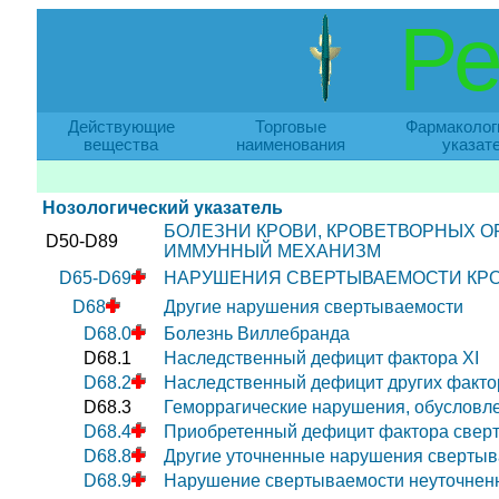
Ре
Действующие
Торговые
Фармаколог
вещества
наименования
указат
Нозологический указатель
БОЛЕЗНИ КРОВИ, КРОВЕТВОРНЫХ 
D50-D89
ИММУННЫЙ МЕХАНИЗМ
D65-D69
НАРУШЕНИЯ СВЕРТЫВАЕМОСТИ КРО
D68
Другие нарушения свертываемости
D68.0
Болезнь Виллебранда
D68.1
Наследственный дефицит фактора XI
D68.2
Наследственный дефицит других факто
D68.3
Геморрагические нарушения, обусловл
D68.4
Приобретенный дефицит фактора свер
D68.8
Другие уточненные нарушения сверты
D68.9
Нарушение свертываемости неуточнен