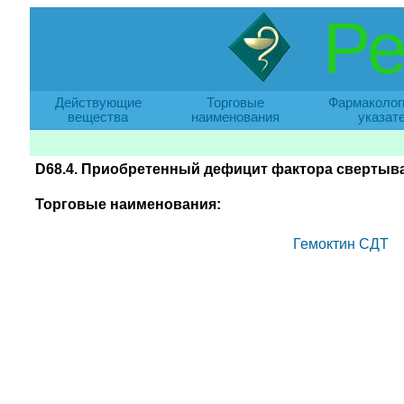
Ре
Действующие
Торговые
Фармаколог
вещества
наименования
указат
D68.4. Приобретенный дефицит фактора свертыв
Торговые наименования:
Гемоктин СДТ