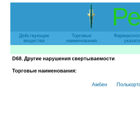
Ре
Действующие
Торговые
Фармаколог
вещества
наименования
указат
D68. Другие нарушения свертываемости
Торговые наименования:
Амбен
Полькорт