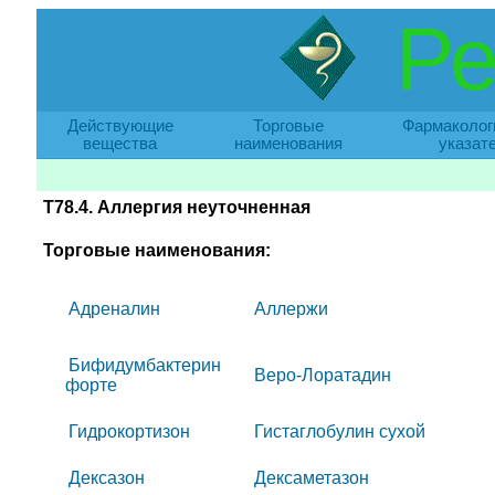
Ре
Действующие
Торговые
Фармаколог
вещества
наименования
указат
T78.4. Аллергия неуточненная
Торговые наименования:
Адреналин
Аллержи
Бифидумбактерин
Веро-Лоратадин
форте
Гидрокортизон
Гистаглобулин сухой
Дексазон
Дексаметазон