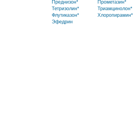
Преднизон*
Прометазин*
Тетризолин*
Триамцинолон*
Флутиказон*
Хлоропирамин*
Эфедрин