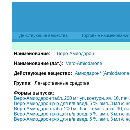
Действующие вещества
Торговые наименования
Наименование:
Веро-Амиодарон
Наименование (лат.):
Vero-Amiodarone
Действующее вещество:
Амиодарон* (Amiodarone*
Группа:
Лекарственные средства.
Формы выпуска:
Веро-Амиодарон табл. 200 мг, уп. контурн. яч. 10, пач
Веро-Амиодарон р-р для в/в введ. 5 %, амп. 3 мл /с но
Веро-Амиодарон табл. 200 мг, бан. темн. стекл. 30, па
Веро-Амиодарон р-р для в/в введ. 5 %, амп. 3 мл /с но
Веро-Амиодарон р-р для в/в введ. 5 %, амп. 3 мл /с нож