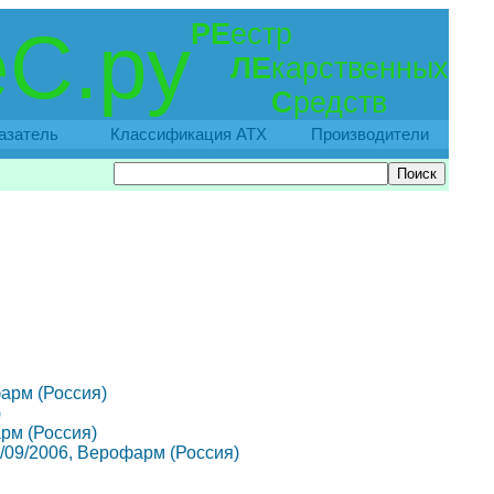
РЕ
естр
С.ру
ЛЕ
карственных
С
редств
азатель
Классификация АТХ
Производители
фарм (Россия)
)
арм (Россия)
 08/09/2006, Верофарм (Россия)