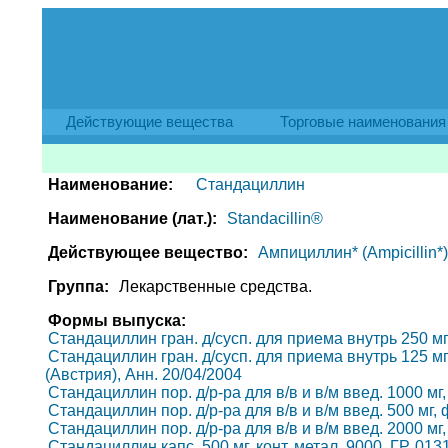
Действующие вещества
Торговые наименования
Наименование:
Стандациллин
Наименование (лат.):
Standacillin®
Действующее вещество:
Ампициллин* (Ampicillin*)
Группа:
Лекарственные средства.
Формы выпуска:
Стандациллин гран. д/сусп. для приема внутрь 250 мг/5
Стандациллин гран. д/сусп. для приема внутрь 125 мг/5
(Австрия), Анн. 20/04/2004
Стандациллин пор. д/р-ра для в/в и в/м введ. 1000 мг, 
Стандациллин пор. д/р-ра для в/в и в/м введ. 500 мг, ф
Стандациллин пор. д/р-ра для в/в и в/м введ. 2000 мг, 
Стандациллин капс. 500 мг, конт. метал. 9000, ГР. 013