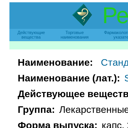
Ре
Действующие
Торговые
Фармаколог
вещества
наименования
указат
Наименование:
Стан
Наименование (лат.):
Действующее веществ
Группа:
Лекарственные
Форма выпуска:
капс. 