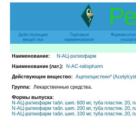
Ре
Действующие
Торговые
Фармаколог
вещества
наименования
указат
Наименование:
N-АЦ-ратиофарм
Наименование (лат.):
N-AC-ratiopharm
Действующее вещество:
Ацетилцистеин* (Acetylcyst
Группа:
Лекарственные средства.
Формы выпуска:
N-АЦ-ратиофарм табл. шип. 600 мг, туба пластик. 20, па
N-АЦ-ратиофарм табл. шип. 200 мг, туба пластик. 20, па
N-АЦ-ратиофарм табл. шип. 100 мг, туба пластик. 20, па