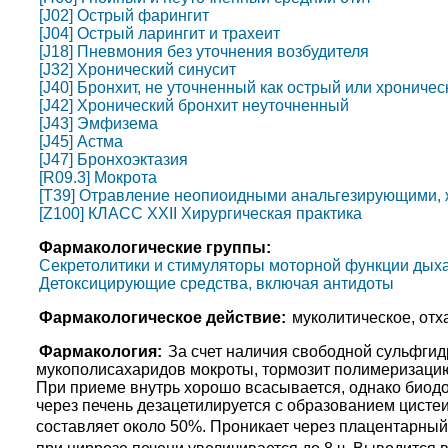
[J02] Острый фарингит
[J04] Острый ларингит и трахеит
[J18] Пневмония без уточнения возбудителя
[J32] Хронический синусит
[J40] Бронхит, не уточненный как острый или хроничес
[J42] Хронический бронхит неуточненный
[J43] Эмфизема
[J45] Астма
[J47] Бронхоэктазия
[R09.3] Мокрота
[T39] Отравление неопиоидными анальгезирующими,
[Z100] КЛАСС XXII Хирургическая практика
Фармакологические группы:
Секретолитики и стимуляторы моторной функции дых
Детоксицирующие средства, включая антидоты
Фармакологическое действие:
муколитическое, от
Фармакология:
За счет наличия свободной сульфги
мукополисахаридов мокроты, тормозит полимеризацию
При приеме внутрь хорошо всасывается, однако биод
через печень дезацетилируется с образованием цистеи
составляет около 50%. Проникает через плацентарный