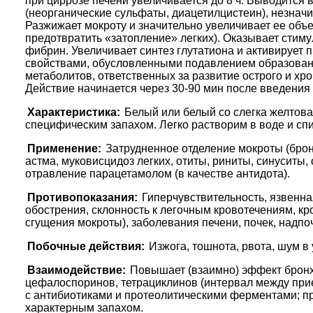
при циррозе печени увеличивается до 8 ч. Выводится
(неорганические сульфаты, диацетилцистеин), незнач
Разжижает мокроту и значительно увеличивает ее объе
предотвратить «затопление» легких). Оказывает стиму
фибрин. Увеличивает синтез глутатиона и активирует
свойствами, обусловленными подавлением образован
метаболитов, ответственных за развитие острого и хро
Действие начинается через 30-90 мин после введения и
Характеристика:
Белый или белый со слегка желтов
специфическим запахом. Легко растворим в воде и спи
Применение:
Затрудненное отделение мокроты (брон
астма, муковисцидоз легких, отиты, риниты, синуситы
отравление парацетамолом (в качестве антидота).
Противопоказания:
Гиперчувствительность, язвенна
обострения, склонность к легочным кровотечениям, кр
сгущения мокроты), заболевания печени, почек, надпо
Побочные действия:
Изжога, тошнота, рвота, шум в
Взаимодействие:
Повышает (взаимно) эффект бронх
цефалоспоринов, тетрациклинов (интервал между при
с антибиотиками и протеолитическими ферментами; пр
характерным запахом.