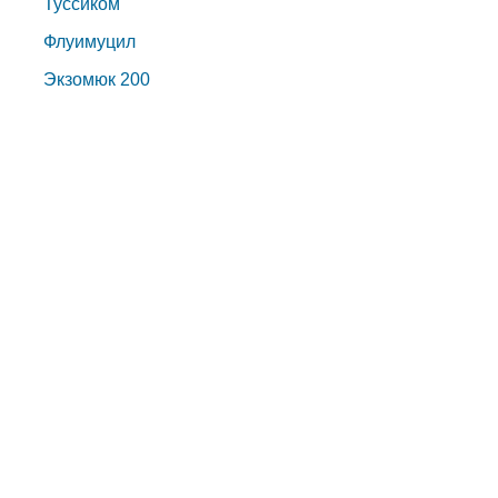
Туссиком
Флуимуцил
Экзомюк 200