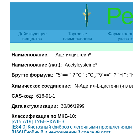
Ре
Действующие
Торговые
Фармаколог
вещества
наименования
указат
Наименование:
Ацетилцистеин*
Наименование (лат.):
Acetylcysteine*
Брутто формула:
"5"=="" ? "C " : "C
""9"=="" ? "H " : "
5
Химическое соединение:
N-Ацетил-L-цистеин (и в в
CAS-код:
616-91-1
Дата актуализации:
30/06/1999
Классификация по МКБ-10:
[A15-A19] ТУБЕРКУЛЕЗ
[E84.0] Кистозный фиброз с легочными проявлениями
[H66] Гнойный и неуточненный средний отит