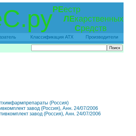
РЕ
естр
С.ру
ЛЕ
карственных
С
редств
азатель
Классификация АТХ
Производители
 Татхимфармпрепараты (Россия)
тивкомплект завод (Россия), Анн. 24/07/2006
ктивкомплект завод (Россия), Анн. 24/07/2006