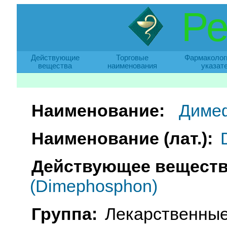
Ре
Действующие
Торговые
Фармаколог
вещества
наименования
указат
Наименование:
Диме
Наименование (лат.):
Действующее веществ
(Dimephosphon)
Группа:
Лекарственные