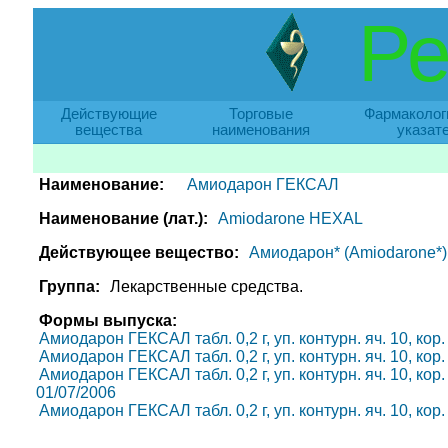
Ре
Действующие
Торговые
Фармаколог
вещества
наименования
указат
Наименование:
Амиодарон ГЕКСАЛ
Наименование (лат.):
Amiodarone HEXAL
Действующее вещество:
Амиодарон* (Amiodarone*)
Группа:
Лекарственные средства.
Формы выпуска:
Амиодарон ГЕКСАЛ табл. 0,2 г, уп. контурн. яч. 10, кор.
Амиодарон ГЕКСАЛ табл. 0,2 г, уп. контурн. яч. 10, кор.
Амиодарон ГЕКСАЛ табл. 0,2 г, уп. контурн. яч. 10, кор.
01/07/2006
Амиодарон ГЕКСАЛ табл. 0,2 г, уп. контурн. яч. 10, кор.