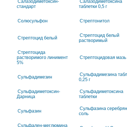
Салазодиметоксин-
Салазодиметоксина
стандарт
таблетки 0,5 г
Солюсульфон
Стрептонитол
Стрептоцид белый
Стрептоцид белый
растворимый
Стрептоцида
растворимого линимент
Стрептоцидовая мазь
5%
Сульфадимезина табл
Сульфадимезин
0,25 г
Сульфадиметоксин-
Сульфадиметоксина
Дарница
таблетки
Сульфазина серебря
Сульфазин
соль
Сульфален-меглюмина