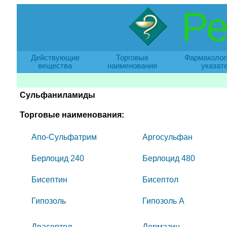
Ре
Действующие
Торговые
Фармаколог
вещества
наименования
указат
Сульфаниламиды
Торговые наименования:
Апо-Сульфатрим
Аргосульфан
Берлоцид 240
Берлоцид 480
Бисептин
Бисептол
Гипозоль
Гипозоль А
Двасептол
Дермазин