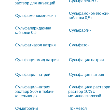
Сульфален-Н.С.
раствор для инъекций
Сульфамонометоксин
Сульфамонометоксин
таблетки 0,5 г
Сульфапиридазина
Сульфаргин
таблетки 0,5 г
Сульфатиазол натрия
Сульфатон
Сульфацетамид натрия
Сульфацил натрия
Сульфацил-натрий
Сульфацил-натрия
Сульфацил-натрия
Сульфацила раствор
раствор 20% в тюбик-
раствор 10% с
капельницах
метилцеллюлозой
Суметролим
Тримезол