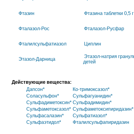
Фтазин
Фтазина таблетки 0,5 г
Фталазол-Рос
Фталазол-Русфар
Фталилсульфатиазол
Циплин
Этазол-натрия гранул
Этазол-Дарница
детей
Действующие вещества:
Дапсон*
Ко-тримоксазол*
Соласульфон*
Сульфагуанидин*
Сульфадиметоксин*
Сульфадимидин*
Сульфаметоксазол*
Сульфаметоксипиридазин*
Сульфасалазин*
Сульфатиазол*
Сульфаэтидол*
Фталилсульфапиридазин