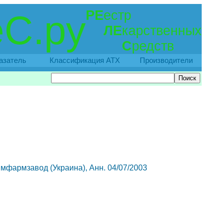
РЕ
естр
С.ру
ЛЕ
карственных
С
редств
азатель
Классификация АТХ
Производители
 химфармзавод (Украина), Анн. 04/07/2003