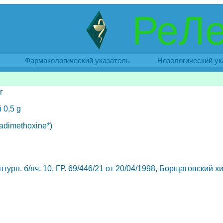
РеЛе
Фармакологический указатель
Нозологический ук
г
 0,5 g
adimethoxine*)
онтурн. б/яч. 10, ГР. 69/446/21 от 20/04/1998, Борщаговский