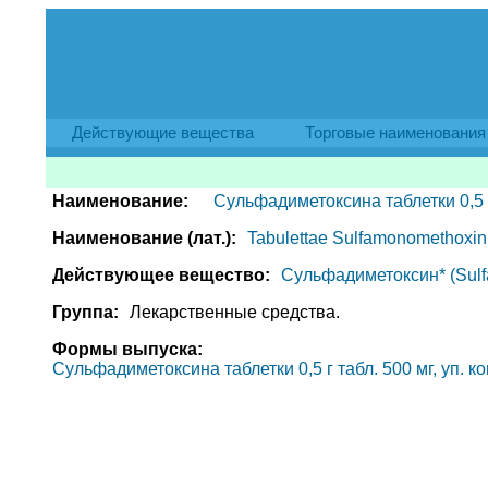
Действующие вещества
Торговые наименования
Наименование:
Сульфадиметоксина таблетки 0,5 
Наименование (лат.):
Tabulettae Sulfamonomethoxini
Действующее вещество:
Сульфадиметоксин* (Sulf
Группа:
Лекарственные средства.
Формы выпуска:
Сульфадиметоксина таблетки 0,5 г табл. 500 мг, уп. к