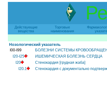
Ре
Действующие
Торговые
Фармаколог
вещества
наименования
указат
Нозологический указатель
I00-I99
БОЛЕЗНИ СИСТЕМЫ КРОВООБРАЩЕ
I20-I25
ИШЕМИЧЕСКАЯ БОЛЕЗНЬ СЕРДЦА
I20
Стенокардия [грудная жаба]
I20.1
Стенокардия с документально подтвер