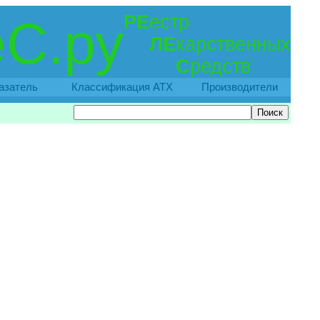
РЕ
естр
С.ру
ЛЕ
карственных
С
редств
азатель
Классификация АТХ
Производители