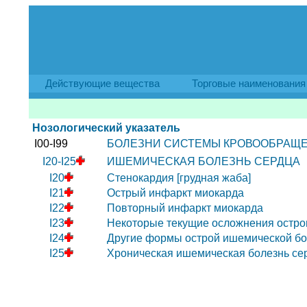
Действующие вещества
Торговые наименования
Нозологический указатель
I00-I99
БОЛЕЗНИ СИСТЕМЫ КРОВООБРАЩ
I20-I25
ИШЕМИЧЕСКАЯ БОЛЕЗНЬ СЕРДЦА
I20
Стенокардия [грудная жаба]
I21
Острый инфаркт миокарда
I22
Повторный инфаркт миокарда
I23
Некоторые текущие осложнения остро
I24
Другие формы острой ишемической бо
I25
Хроническая ишемическая болезнь се