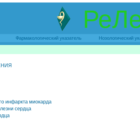
РеЛе
Фармакологический указатель
Нозологический ук
ЕНИЯ
го инфаркта миокарда
лезни сердца
рдца