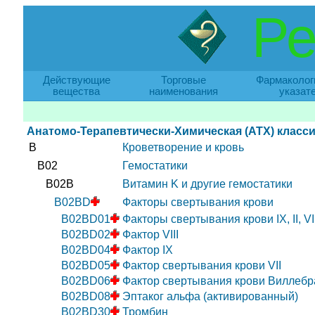
Ре
Действующие
Торговые
Фармаколог
вещества
наименования
указат
Анатомо-Терапевтически-Химическая (АТХ) класс
B
Кроветворение и кровь
B02
Гемостатики
B02B
Витамин K и другие гемостатики
B02BD
Факторы свертывания крови
B02BD01
Факторы свертывания крови IX, II, V
B02BD02
Фактор VIII
B02BD04
Фактор IX
B02BD05
Фактор свертывания крови VII
B02BD06
Фактор свертывания крови Виллебра
B02BD08
Эптаког альфа (активированный)
B02BD30
Тромбин