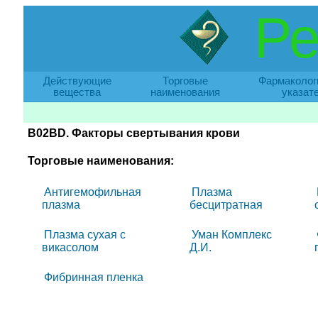
Ре
Действующие
Торговые
Фармаколог
вещества
наименования
указат
B02BD. Факторы свертывания крови
Торговые наименования:
Антигемофильная
Плазма
плазма
бесцитратная
Плазма сухая с
Уман Комплекс
викасолом
Д.И.
Фибринная пленка