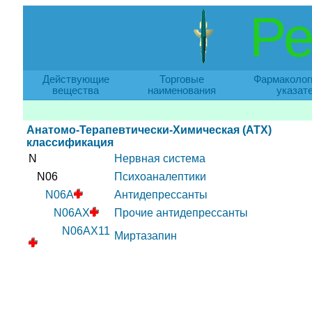
Ре
Действующие
Торговые
Фармаколог
вещества
наименования
указат
Анатомо-Терапевтически-Химическая (АТХ)
классификация
N
Нервная система
N06
Психоаналептики
N06A
Антидепрессанты
N06AX
Прочие антидепрессанты
N06AX11
Миртазапин