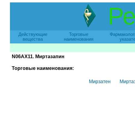
Ре
Действующие
Торговые
Фармаколог
вещества
наименования
указат
N06AX11. Миртазапин
Торговые наименования:
Мирзатен
Мирта