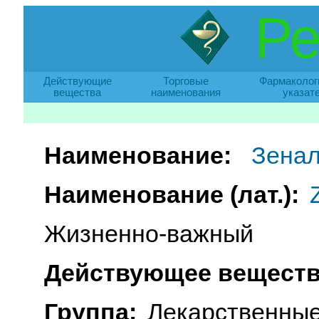
Ре
Действующие
Торговые
Фармаколог
вещества
наименования
указат
Наименование:
Зенал
Наименование (лат.):
Жизненно-важный
Действующее веществ
Группа:
Лекарственные