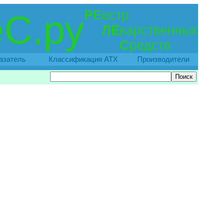
РЕ
естр
С.ру
ЛЕ
карственных
С
редств
азатель
Классификация АТХ
Производители