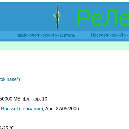
РеЛе
Фармакологический указатель
Нозологический ук
okinase*)
50000 МЕ, фл., кор. 10
 Roussel (Германия)
, Анн. 27/05/2006
2-25 °C