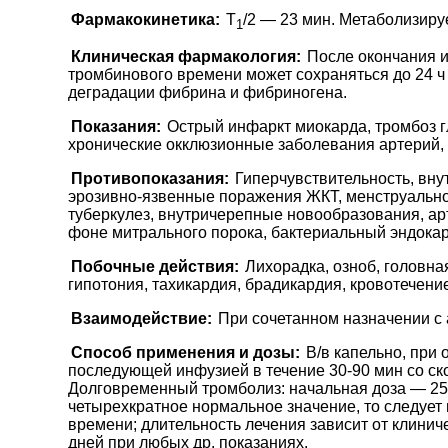
Фармакокинетика:
T
/2 — 23 мин. Метаболизиру
1
Клиническая фармакология:
После окончания и
тромбинового времени может сохраняться до 24 
деградации фибрина и фибриногена.
Показания:
Острый инфаркт миокарда, тромбоз г
хронические окклюзионные заболевания артерий,
Противопоказания:
Гиперчувствительность, вну
эрозивно-язвенные поражения ЖКТ, менструальное
туберкулез, внутричерепные новообразования, ар
фоне митрального порока, бактериальный эндокард
Побочные действия:
Лихорадка, озноб, головна
гипотония, тахикардия, брадикардия, кровотечени
Взаимодействие:
При сочетанном назначении с 
Способ применения и дозы:
В/в капельно, при
последующей инфузией в течение 30-90 мин со ск
Долговременный тромболиз: начальная доза — 25
четырехкратное нормальное значение, то следует
времени; длительность лечения зависит от клинич
дней при любых др. показаниях.