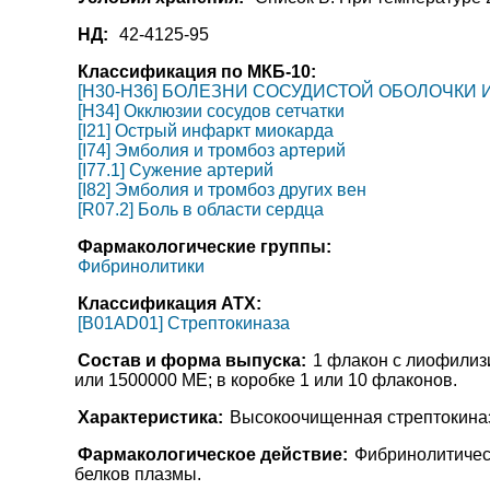
НД:
42-4125-95
Классификация по МКБ-10:
[H30-H36] БОЛЕЗНИ СОСУДИСТОЙ ОБОЛОЧКИ 
[H34] Окклюзии сосудов сетчатки
[I21] Острый инфаркт миокарда
[I74] Эмболия и тромбоз артерий
[I77.1] Сужение артерий
[I82] Эмболия и тромбоз других вен
[R07.2] Боль в области сердца
Фармакологические группы:
Фибринолитики
Классификация АТХ:
[B01AD01] Стрептокиназа
Состав и форма выпуска:
1 флакон с лиофилиз
или 1500000 МЕ; в коробке 1 или 10 флаконов.
Характеристика:
Высокоочищенная стрептокиназа
Фармакологическое действие:
Фибринолитичес
белков плазмы.