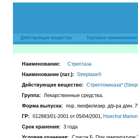
Действующие вещества
Торговые наименования
Наименование:
Стрептаза
Наименование (лат.):
Streptase®
Действующее вещество:
Стрептокиназа* (Strept
Группа:
Лекарственные средства.
Форма выпуска:
пор. лиофилизир. д/р-ра д/ин. 7
ГР:
012883/01-2001 от 05/04/2001,
Hoechst Marion
Срок хранения:
3 года
Условия хранения:
Список Б. При температуре 