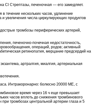
на Cl Стрептазы, печеночная — его замедляет.
в течение нескольких часов, удлинение
а и увеличения числа циркулирующих продуктов
подострые тромбозы периферических артерий,
пения, печеночно-почечная недостаточность,
кровообращения, операций, родов; активный
абетическая ретинопатия, мерцание предсердий на
экзантема, артралгия, миалгия, артериальная
овотечения.
часа. Интракоронарно: болюсно 20000 МЕ, с
омбиновое время через 16 ч еще превышает
льких часов вплоть до снижения тромбинового
 при тромбозах центральной артерии глаза и 5