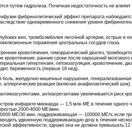
ется путем гидролиза. Почечная недостаточность не влияет 
нфузии фибринолитический эффект препарата наблюдается 
ч вследствие одновременного снижения уровня фибриноген
лубоких вен, тромбоэмболия легочной артерии, острые и 
 окклюзионные поражения центральных сосудов глаза.
тренние кровотечения, геморрагический диатез, тромбоцито
 кровотечение, ранние сроки после нарушений мозгового 
териальная гипертензия, гипокоагуляция, кровотечение, ди
ит, беременность (первые 18 нед).
я боль, желудочно-кишечные нарушения, генерализованная 
е, аллергические реакции (включая анафилактический шок).
антикоагулянтами, антиагрегантами увеличивается риск кр
 остром инфаркте миокарда — 1,5 млн МЕ в течение одного 
оростью 2000-4000 МЕ/мин.
0000 МЕ/30 мин, поддерживающая — 100000 МЕ/ч; если тр
 вводить удвоенную поддерживающую дозу в течение неско
еской эффективности, однако она не должна превышать 12 ч