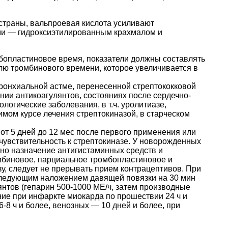
кстраны, вальпроевая кислота усиливают
и — гидроксиэтилированным крахмалом и
бопластиновое время, показатели должны составлять
лю тромбинового времени, которое увеличивается в
ронхиальной астме, перенесенной стрептококковой
ии антикоагулянтов, состояниях после сердечно-
огические заболевания, в т.ч. уролитиазе,
имом курсе лечения стрептокиназой, в старческом
 от 5 дней до 12 мес после первого применения или
 чувствительность к стрептокиназе. У новорожденных
но назначение антигистаминных средств и
омбиновое, парциальное тромбопластиновое и
у, следует не прерывать прием контрацептивов. При
оследующим наложением давящей повязки на 30 мин
янтов (гепарин 500-1000 МЕ/ч, затем производные
ние при инфаркте миокарда по прошествии 24 ч и
-8 ч и более, венозных — 10 дней и более, при