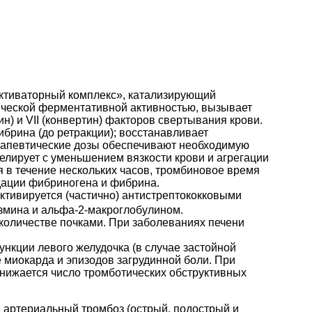
активаторный комплекс», катализирующий
ической ферментативной активностью, вызывает
н) и VII (конвертин) факторов свертывания крови.
ибрина (до ретракции); восстанавливает
рапевтические дозы обеспечивают необходимую
елирует с уменьшением вязкости крови и агрегации
 в течение нескольких часов, тромбиновое время
дации фибриногена и фибрина.
активируется (частично) антистрептококковыми
змина и альфа-2-макроглобулином.
количестве почками. При заболеваниях печени
кции левого желудочка (в случае застойной
е миокарда и эпизодов загрудинной боли. При
снижается число тромботических обструктивных
, артериальный тромбоз (острый, подострый и