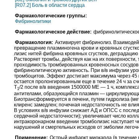
[R07.2] Боль в области сердца
Фармакологические группы:
Фибринолитики
Фармакологическое действие:
фибринолитическо
Фармакология:
Активирует фибринолиз. Взаимодей
превращение плазминогена крови и кровяных сгустк
лизис нитей фибрина кровяных сгустков, деградацию ф
Растворяет тромбы, действуя как на их поверхности,
проходимость тромбированных кровеносных сосудов.
фибринолитическую активность. При в/в инфузии уро
тромбоцитов. Эффект достигает максимума через 45 
остается пролонгированным еще в течение 24 ч за с
T
/2 после в/в введения 1500000 МЕ — 1 ч, комплекс
1
антителами, образующийся плазмин — циркулирующим
Биотрансформируется в печени, путем гидролиза (м
клиренс замедлен; почечная недостаточность не влияе
В условиях в/в инфузии снижает АД и ОПСС с после
сердечной недостаточности); увеличивает число колл
интракоронарном введении тромболизис наступает че
нарушений и смертельных исходов от эмболии легочн
Применение:
Острый инфаркт миокарда (в течение 