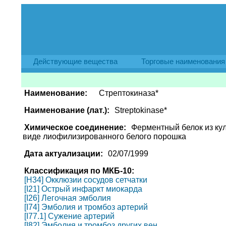
Действующие вещества
Торговые наименования
Наименование:
Стрептокиназа*
Наименование (лат.):
Streptokinase*
Химическое соединение:
Ферментный белок из кул
виде лиофилизированного белого порошка
Дата актуализации:
02/07/1999
Классификация по МКБ-10:
[H34] Окклюзии сосудов сетчатки
[I21] Острый инфаркт миокарда
[I26] Легочная эмболия
[I74] Эмболия и тромбоз артерий
[I77.1] Сужение артерий
[I82] Эмболия и тромбоз других вен