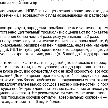
актический шок и др.
дипиридамол, НПВС, в т.ч. ацетилсалициловая кислота, де
вотечений. Несовместим с плазмозамещающими растворам
контролируют, определяя тромбиновое или частичное тром
ветственно. Длительный тромболизис оценивают по показате
овышения более чем в 4 раза, дозу уменьшают в 2 раза.
нарушениях функции печени и почек, сахарном диабете, б
вохарканьем, расширении вен пищевода, недавнем назначен
а), ИВЛ (интубация), кровотечениях, сопровождающих урол
альных кровотечениях, ранее (от 5 дней до 1 года) провод
токиназных антител, в т.ч. у детей (что возможно в период
гит, ревматизм, гломерулонефрит и др.) проводят тест на
е курса инфузию осуществляют с низкой скоростью, возмож
еакций. До и во время терапии каждые 4 ч определяют тр
ткам с тромбозом глубоких вен, получающим стрептокиназ
 предпочтителен выбор сосудов верхних конечностей (с п
о курса необходимо дополнительное назначение антикоагул
циловая кислота). Не рекомендуется системное использова
 при тромбозе сосудов сетчатки: артериальных окклюзий — 6
его эндартериита — 6 нед и более.