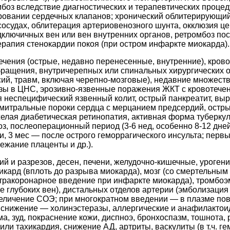
боз вследствие диагностических и терапевтических процедур
ировании сердечных клапанов; хронический облитерирующий
осудах, облитерация артериовенозного шунта, окклюзия цен
одключичных вен или вен внутренних органов, ретромбоз пос
терапия стенокардии покоя (при остром инфаркте миокарда).
ечения (острые, недавно перенесенные, внутренние), крово
ращения, внутричерепных или спинальных хирургических оп
сий, травм, включая черепно-мозговые), недавние множест
азы в ЦНС, эрозивно-язвенные поражения ЖКТ с кровотечен
я неспецифический язвенный колит, острый панкреатит, в
а, митральные пороки сердца с мерцанием предсердий, остр
яжелая диабетическая ретинопатия, активная форма туберку
оз, послеоперационный период (3-6 нед, особенно 8-12 дне
, 3 мес — после острого геморрагического инсульта; перв
жание плаценты и др.).
ий и разрезов, десен, печени, желудочно-кишечные, уроген
икард (вплоть до разрыва миокарда), мозг (со смертельны
нтракоронарное введение при инфаркте миокарда), тромбоэм
озе глубоких вен), дистальных отделов артерии (эмболизац
величение СОЭ; при многократном введении — в плазме по
 снижение — холинэстеразы, аллергические и анафилактои
а, зуд, покраснение кожи, диспноэ, бронхоспазм, тошнота,
или тахикардия, снижение АД, артриты, васкулиты (в т.ч. г