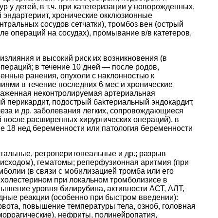
 у детей, в т.ч. при катетеризации у новорожденных,
 эндартериит, хронические окклюзионные
тральных сосудов сетчатки), тромбоз вен (острый
ле операций на сосудах), промывание в/в катетеров,
излияния и высокий риск их возникновения (в
ераций; в течение 10 дней — после родов,
венные ранения, опухоли с наклонностью к
иями в течение последних 6 мес и хронические
ыраженная неконтролируемая артериальная
ый перикардит, подострый бактериальный эндокардит,
леза и др. заболевания легких, сопровождающиеся
й после расширенных хирургических операций), в
ые 18 нед беременности или патология беременности
итальные, ретроперитонеальные и др.; разрыв
м исходом), гематомы; реперфузионная аритмия (при
болии (в связи с мобилизацией тромба или его
ия холестерином при локальном тромболизисе в
вышение уровня билирубина, активности АСТ, АЛТ,
дные реакции (особенно при быстром введении):
 рвота, повышение температуры тела, озноб, головная
еморрагические), нефриты, полинейропатия,