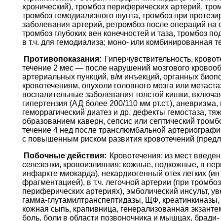
хронический), тромбоз периферических артерий, тром
тромбоз гемодиализного шунта, тромбоз при протез
заболевания артерий, ретромбоз после операций на с
тромбоз глубоких вен конечностей и таза, тромбоз п
в т.ч. для гемодиализа; моно- или комбинированная 
Противопоказания:
Гиперчувствительность, кровот
течение 2 мес — после нарушений мозгового кровооб
артериальных пункций, в/м инъекций, органных биоп
кровотечениям, опухоли головного мозга или метаст
воспалительные заболевания толстой кишки, включа
гипертензия (АД более 200/110 мм рт.ст.), аневризм
геморрагический диатез и др. дефекты гемостаза, т
образованием каверн, сепсис или септический тромб
течение 4 нед после транслюмбальной артериографии
с повышенным риском развития кровотечений (предле
Побочные действия:
Кровотечения: из мест введен
селезенки, кровоизлияния: кожные, подкожные, в пер
инфаркте миокарда), некардиогенный отек легких (и
фрагментацией), в т.ч. легочной артерии (при тромб
периферических артериях), эмболический инсульт, у
гамма-глутамилтранспептидазы, ЩФ, креатинкиназы,
кожная сыпь, крапивница, генерализованная экзантем
боль, боли в области позвоночника и мышцах, бради- 