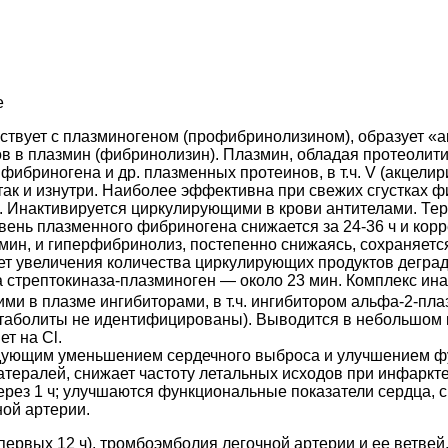
е
ствует с плазминогеном (профибринолизином), образует «
ов в плазмин (фибринолизин). Плазмин, обладая протеолит
ибриногена и др. плазменных протеинов, в т.ч. V (акцелири
 так и изнутри. Наиболее эффективна при свежих сгустках ф
 Инактивируется циркулирующими в крови антителами. Те
вень плазменного фибриногена снижается за 24-36 ч и корр
мин, и гиперфибринолиз, постепенно снижаясь, сохраняется
чет увеличения количества циркулирующих продуктов дегра
а стрептокиназа-плазминоген — около 23 мин. Комплекс ин
и в плазме ингибиторами, в т.ч. ингибитором альфа-2-пла
етаболиты не идентифицированы). Выводится в небольшом 
т на Cl.
дующим уменьшением сердечного выброса и улучшением фун
атералей, снижает частоту летальных исходов при инфаркт
рез 1 ч; улучшаются функциональные показатели сердца, 
ой артерии.
первых 12 ч), тромбоэмболия легочной артерии и ее ветвей