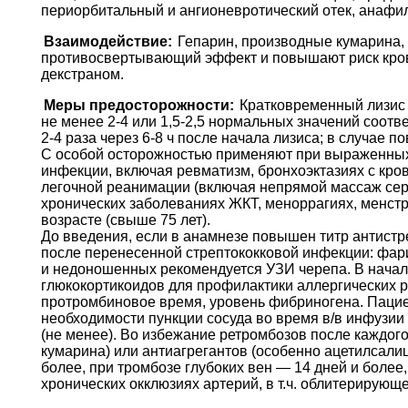
периорбитальный и ангионевротический отек, анафил
Взаимодействие:
Гепарин, производные кумарина, 
противосвертывающий эффект и повышают риск кро
декстраном.
Меры предосторожности:
Кратковременный лизис 
не менее 2-4 или 1,5-2,5 нормальных значений соот
2-4 раза через 6-8 ч после начала лизиса; в случае п
С особой осторожностью применяют при выраженных 
инфекции, включая ревматизм, бронхоэктазиях с кро
легочной реанимации (включая непрямой массаж сердц
хронических заболеваниях ЖКТ, меноррагиях, менстру
возрасте (свыше 75 лет).
До введения, если в анамнезе повышен титр антистреп
после перенесенной стрептококковой инфекции: фарин
и недоношенных рекомендуется УЗИ черепа. В начал
глюкокортикоидов для профилактики аллергических р
протромбиновое время, уровень фибриногена. Пациен
необходимости пункции сосуда во время в/в инфузии
(не менее). Во избежание ретромбозов после каждог
кумарина) или антиагрегантов (особенно ацетилсали
более, при тромбозе глубоких вен — 14 дней и более,
хронических окклюзиях артерий, в т.ч. облитерирующ