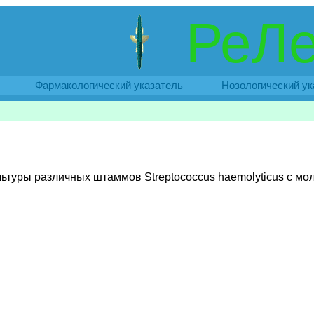
РеЛе
Фармакологический указатель
Нозологический ук
ьтуры различных штаммов Streptococcus haemolyticus с мол