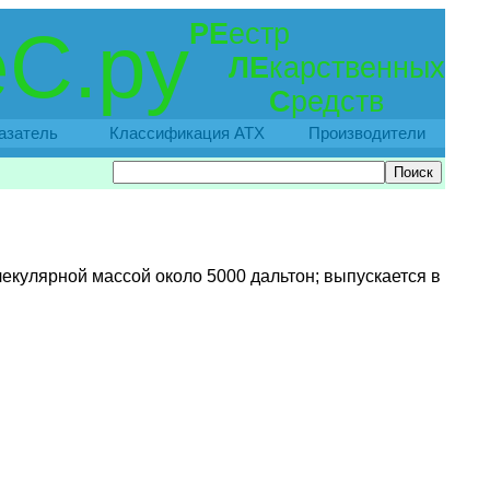
РЕ
естр
С.ру
ЛЕ
карственных
С
редств
азатель
Классификация АТХ
Производители
екулярной массой около 5000 дальтон; выпускается в