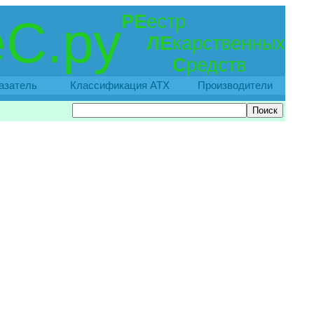
РЕ
естр
С.ру
ЛЕ
карственных
С
редств
азатель
Классификация АТХ
Производители