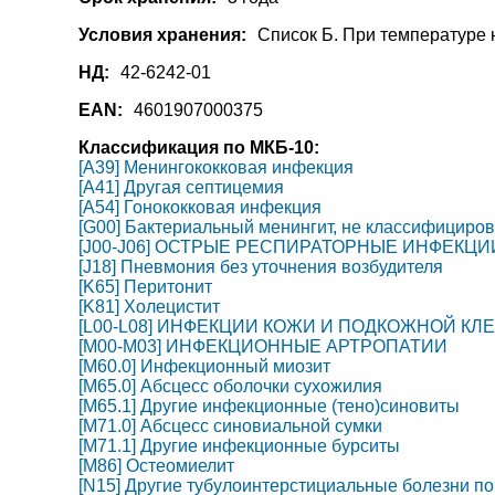
Условия хранения:
Список Б. При температуре 
НД:
42-6242-01
EAN:
4601907000375
Классификация по МКБ-10:
[A39] Менингококковая инфекция
[A41] Другая септицемия
[A54] Гонококковая инфекция
[G00] Бактериальный менингит, не классифициров
[J00-J06] ОСТРЫЕ РЕСПИРАТОРНЫЕ ИНФЕКЦ
[J18] Пневмония без уточнения возбудителя
[K65] Перитонит
[K81] Холецистит
[L00-L08] ИНФЕКЦИИ КОЖИ И ПОДКОЖНОЙ КЛ
[M00-M03] ИНФЕКЦИОННЫЕ АРТРОПАТИИ
[M60.0] Инфекционный миозит
[M65.0] Абсцесс оболочки сухожилия
[M65.1] Другие инфекционные (тено)синовиты
[M71.0] Абсцесс синовиальной сумки
[M71.1] Другие инфекционные бурситы
[M86] Остеомиелит
[N15] Другие тубулоинтерстициальные болезни по