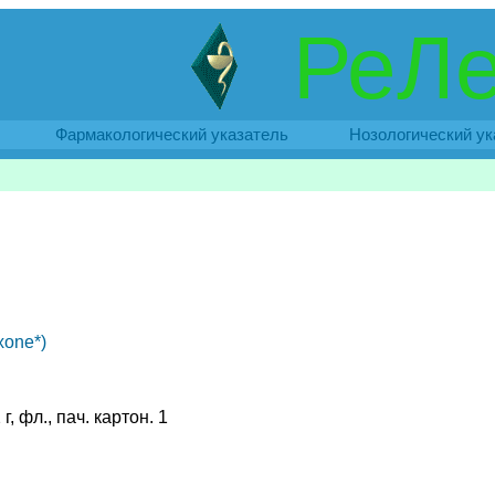
РеЛе
Фармакологический указатель
Нозологический ук
xone*)
г, фл., пач. картон. 1