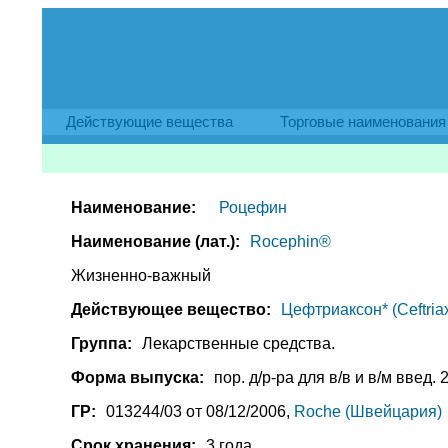
Действующие вещества
Торговые наименования
Наименование:
Роцефин
Наименование (лат.):
Rocephin®
Жизненно-важный
Действующее вещество:
Цефтриаксон* (Ceftria
Группа:
Лекарственные средства.
Форма выпуска:
пор. д/р-ра для в/в и в/м введ. 2 
ГР:
013244/03 от 08/12/2006,
Roche (Швейцария)
Срок хранения:
3 года