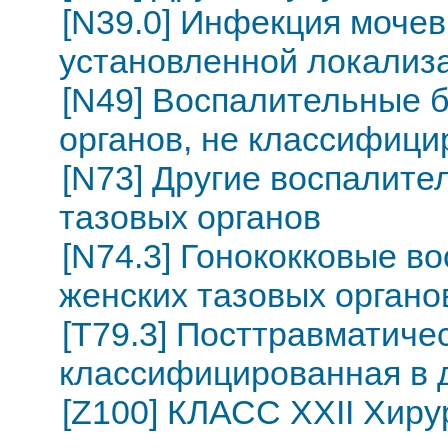
[N39.0] Инфекция моче
установленной локализ
[N49] Воспалительные 
органов, не классифици
[N73] Другие воспалите
тазовых органов
[N74.3] Гонококковые в
женских тазовых органов
[T79.3] Посттравматиче
классифицированная в д
[Z100] КЛАСС XXII Хиру