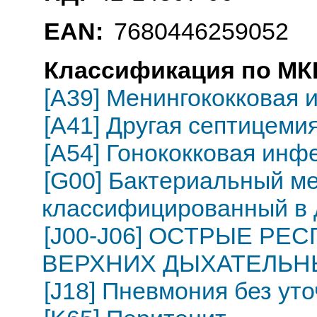
EAN:
7680446259052
Классификация по МКБ
[A39] Менингококковая 
[A41] Другая септицеми
[A54] Гонококковая инф
[G00] Бактериальный ме
классифицированный в 
[J00-J06] ОСТРЫЕ Р
ВЕРХНИХ ДЫХАТЕЛЬН
[J18] Пневмония без ут