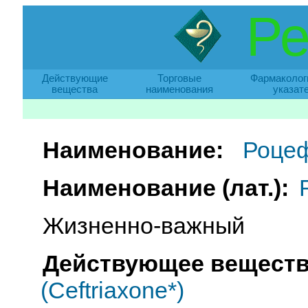
Ре
Действующие
Торговые
Фармаколог
вещества
наименования
указат
Наименование:
Роце
Наименование (лат.):
Жизненно-важный
Действующее веществ
(Ceftriaxone*)