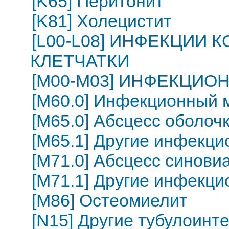
[K65] Перитонит
[K81] Холецистит
[L00-L08] ИНФЕКЦИИ
КЛЕТЧАТКИ
[M00-M03] ИНФЕКЦИО
[M60.0] Инфекционный 
[M65.0] Абсцесс оболоч
[M65.1] Другие инфекци
[M71.0] Абсцесс синови
[M71.1] Другие инфекц
[M86] Остеомиелит
[N15] Другие тубулоинт