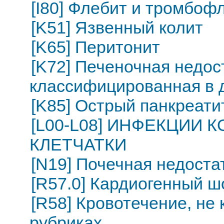
[I80] Флебит и тромбоф
[K51] Язвенный колит
[K65] Перитонит
[K72] Печеночная недос
классифицированная в д
[K85] Острый панкреати
[L00-L08] ИНФЕКЦИИ
КЛЕТЧАТКИ
[N19] Почечная недоста
[R57.0] Кардиогенный ш
[R58] Кровотечение, не
рубриках