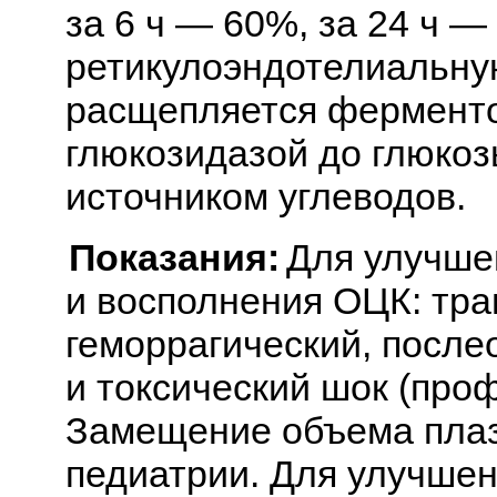
за 6 ч — 60%, за 24 ч —
ретикулоэндотелиальную
расщепляется ферменто
глюкозидазой до глюкоз
источником углеводов.
Показания:
Для улучше
и восполнения ОЦК: тра
геморрагический, посл
и токсический шок (проф
Замещение объема плаз
педиатрии. Для улучшен