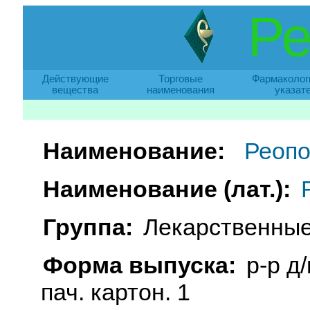
Ре
Действующие
Торговые
Фармаколог
вещества
наименования
указат
Наименование:
Реопо
Наименование (лат.):
Группа:
Лекарственные
Форма выпуска:
р-р д
пач. картон. 1