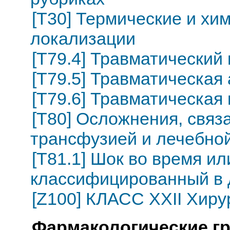
[T30] Термические и хи
локализации
[T79.4] Травматический
[T79.5] Травматическая
[T79.6] Травматическа
[T80] Осложнения, связ
трансфузией и лечебно
[T81.1] Шок во время ил
классифицированный в 
[Z100] КЛАСС XXII Хиру
Фармакологические г