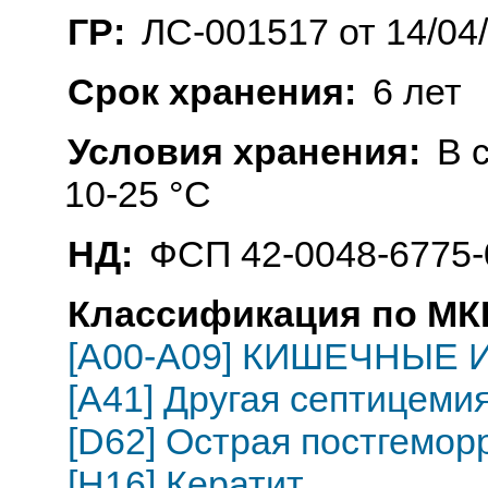
ГР:
ЛС-001517 от 14/04
Срок хранения:
6 лет
Условия хранения:
В 
10-25 °C
НД:
ФСП 42-0048-6775-
Классификация по МКБ
[A00-A09] КИШЕЧНЫЕ
[A41] Другая септицеми
[D62] Острая постгемор
[H16] Кератит