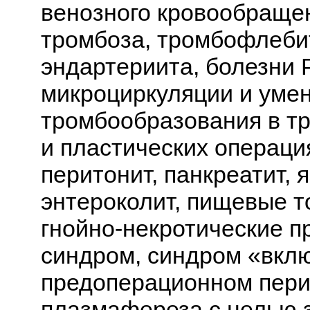
венозного кровообраще
тромбоза, тромбофлеби
эндартериита, болезни 
микроциркуляции и уме
тромбообразования в тр
и пластических операци
перитонит, панкреатит, 
энтероколит, пищевые 
гнойно-некротические п
синдром, синдром «вкл
предоперационном пери
плазмафереза с целью 