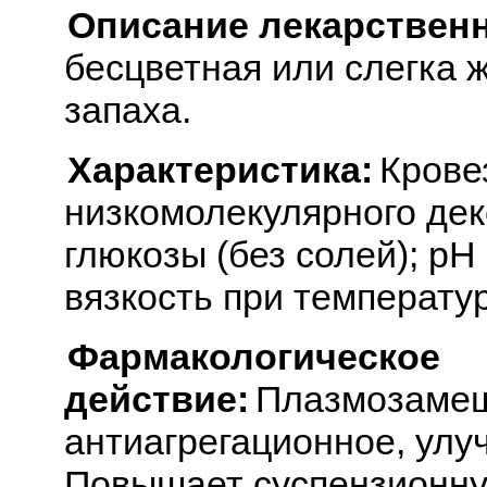
Описание лекарствен
бесцветная или слегка 
запаха.
Характеристика:
Крове
низкомолекулярного дек
глюкозы (без солей); рН
вязкость при температур
Фармакологическое
действие:
Плазмозамещ
антиагрегационное, ул
Повышает суспензионну