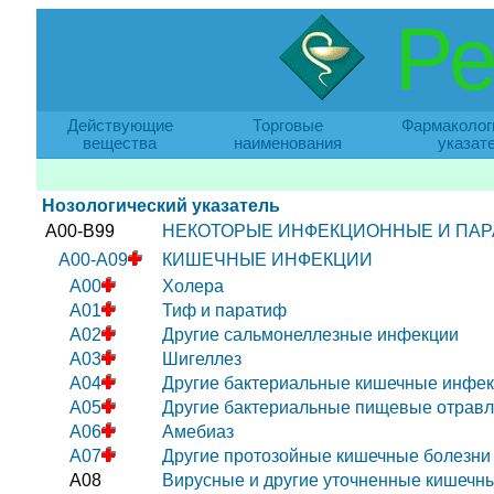
Ре
Действующие
Торговые
Фармаколог
вещества
наименования
указат
Нозологический указатель
A00-B99
НЕКОТОРЫЕ ИНФЕКЦИОННЫЕ И ПАР
A00-A09
КИШЕЧНЫЕ ИНФЕКЦИИ
A00
Холера
A01
Тиф и паратиф
A02
Другие сальмонеллезные инфекции
A03
Шигеллез
A04
Другие бактериальные кишечные инфе
A05
Другие бактериальные пищевые отрав
A06
Амебиаз
A07
Другие протозойные кишечные болезни
A08
Вирусные и другие уточненные кишечн