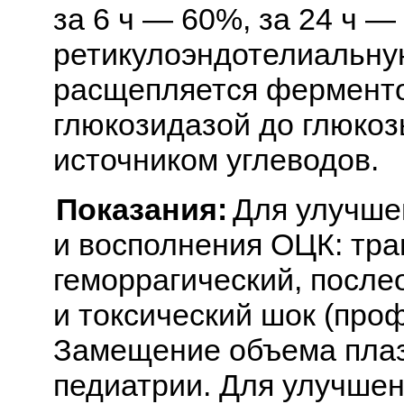
за 6 ч — 60%, за 24 ч —
ретикулоэндотелиальную
расщепляется ферменто
глюкозидазой до глюкоз
источником углеводов.
Показания:
Для улучше
и восполнения ОЦК: тра
геморрагический, посл
и токсический шок (проф
Замещение объема плаз
педиатрии. Для улучшен