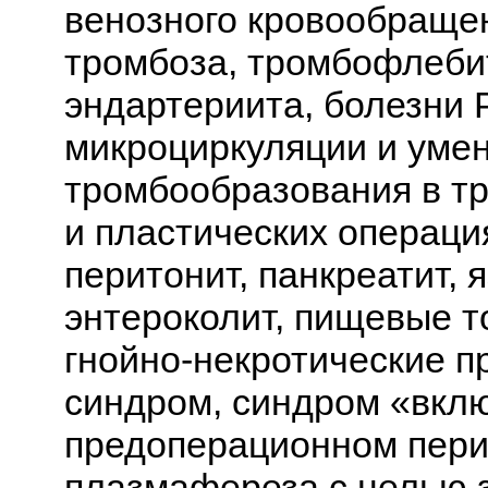
венозного кровообраще
тромбоза, тромбофлеби
эндартериита, болезни 
микроциркуляции и уме
тромбообразования в тр
и пластических операци
перитонит, панкреатит, 
энтероколит, пищевые 
гнойно-некротические п
синдром, синдром «вкл
предоперационном пери
плазмафереза с целью 