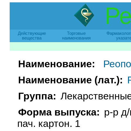
Ре
Действующие
Торговые
Фармаколог
вещества
наименования
указат
Наименование:
Реопо
Наименование (лат.):
Группа:
Лекарственные
Форма выпуска:
р-р д
пач. картон. 1