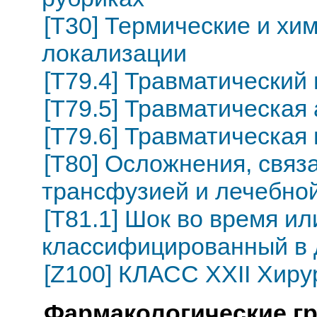
[T30] Термические и хи
локализации
[T79.4] Травматический
[T79.5] Травматическая
[T79.6] Травматическа
[T80] Осложнения, связ
трансфузией и лечебно
[T81.1] Шок во время ил
классифицированный в 
[Z100] КЛАСС XXII Хиру
Фармакологические г