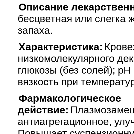
Описание лекарствен
бесцветная или слегка 
запаха.
Характеристика:
Крове
низкомолекулярного дек
глюкозы (без солей); рН
вязкость при температур
Фармакологическое
действие:
Плазмозамещ
антиагрегационное, ул
Повышает суспензионну