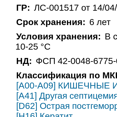
ГР:
ЛС-001517 от 14/04
Срок хранения:
6 лет
Условия хранения:
В 
10-25 °C
НД:
ФСП 42-0048-6775-
Классификация по МКБ
[A00-A09] КИШЕЧНЫЕ
[A41] Другая септицеми
[D62] Острая постгемор
[H16] Кератит