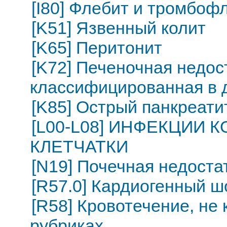
[I80] Флебит и тромбоф
[K51] Язвенный колит
[K65] Перитонит
[K72] Печеночная недос
классифицированная в д
[K85] Острый панкреати
[L00-L08] ИНФЕКЦИИ
КЛЕТЧАТКИ
[N19] Почечная недоста
[R57.0] Кардиогенный ш
[R58] Кровотечение, не
рубриках