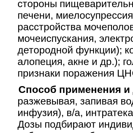
стороны пищеварительн
печени, миелосупрессия
расстройства мочеполо
мочеиспускания, электр
детородной функции); к
алопеция, акне и др.); г
признаки поражения ЦНС
Способ применения и
разжевывая, запивая вод
инфузия), в/а, интратек
Дозы подбирают индивид