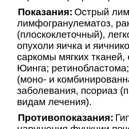
Показания:
Острый лим
лимфогранулематоз, рак
(плоскоклеточный), легк
опухоли яичка и яичник
саркомы мягких тканей,
Юинга; ретинобластома
(моно- и комбинированн
заболевания, псориаз (п
видам лечения).
Противопоказания:
Ги
нарушения функции пече