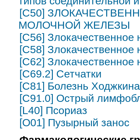
типов соединительной и
[C50] ЗЛОКАЧЕСТВЕ
МОЛОЧНОЙ ЖЕЛЕЗЫ
[C56] Злокачественное
[C58] Злокачественное
[C62] Злокачественное 
[C69.2] Сетчатки
[C81] Болезнь Ходжкин
[C91.0] Острый лимфоб
[L40] Псориаз
[O01] Пузырный занос
Фармакологические г