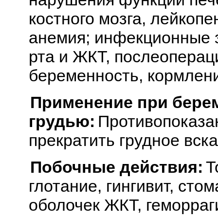
костного мозга, лейкопе
анемия; инфекционные з
рта и ЖКТ, послеоперац
беременность, кормлени
Применение при бере
грудью:
Противопоказан
прекратить грудное вск
Побочные действия:
Т
глотание, гингивит, сто
оболочек ЖКТ, геморраг