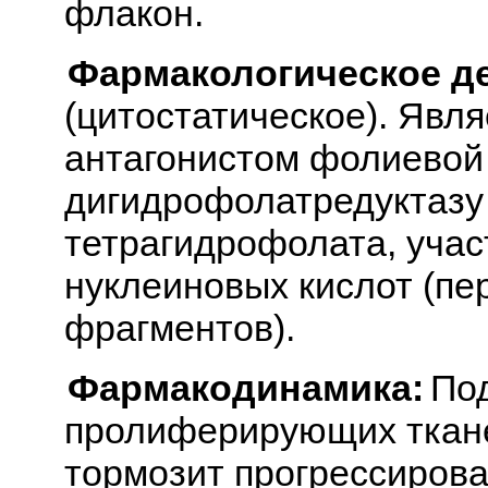
флакон.
Фармакологическое д
(цитостатическое). Явл
антагонистом фолиевой 
дигидрофолатредуктазу
тетрагидрофолата, учас
нуклеиновых кислот (пе
фрагментов).
Фармакодинамика:
Под
пролиферирующих тканей 
тормозит прогрессирова