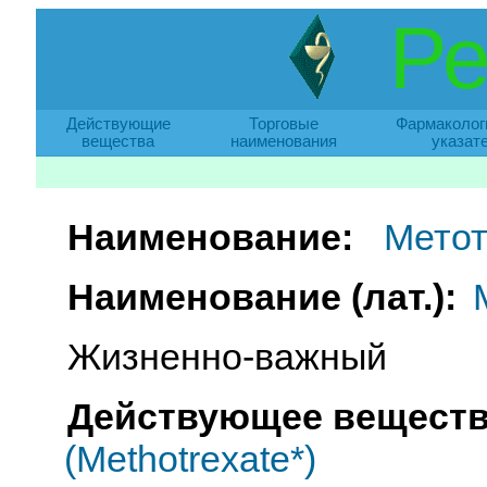
Ре
Действующие
Торговые
Фармаколог
вещества
наименования
указат
Наименование:
Метот
Наименование (лат.):
Жизненно-важный
Действующее веществ
(Methotrexate*)