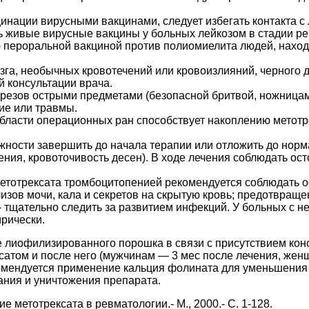
инации вирусными вакцинами, следует избегать контакта 
живые вирусные вакцины у больных лейкозом в стадии реми
 пероральной вакциной против полиомиелита людей, находя
га, необычных кровотечений или кровоизлияний, черного де
й консультации врача.
езов острыми предметами (безопасной бритвой, ножницами
ие или травмы.
бласти операционных ран способствует накоплению метотре
жности завершить до начала терапии или отложить до нор
ия, кровоточивость десен). В ходе лечения соблюдать ост
метотрексата тромбоцитопенией рекомендуется соблюдать 
изов мочи, кала и секретов на скрытую кровь; предотвраще
 — тщательно следить за развитием инфекций. У больных с
рически.
е лиофилизированного порошка в связи с присутствием кон
ксатом и после него (мужчинам — 3 мес после лечения, жен
омендуется применение кальция фолината для уменьшения 
ния и уничтожения препарата.
 метотрексата в ревматологии.- М., 2000.- С. 1-128.