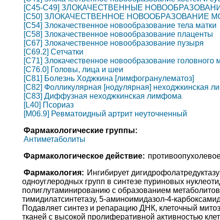
[C45-C49] ЗЛОКАЧЕСТВЕННЫЕ НОВООБРАЗОВАН
[C50] ЗЛОКАЧЕСТВЕННОЕ НОВООБРАЗОВАНИЕ 
[C54] Злокачественное новообразование тела матки
[C58] Злокачественное новообразование плаценты
[C67] Злокачественное новообразование пузыря
[C69.2] Сетчатки
[C71] Злокачественное новообразование головного 
[C76.0] Головы, лица и шеи
[C81] Болезнь Ходжкина [лимфогранулематоз]
[C82] Фолликулярная [нодулярная] неходжкинская 
[C83] Диффузная неходжкинская лимфома
[L40] Псориаз
[M06.9] Ревматоидный артрит неуточненный
Фармакологические группы:
Антиметаболиты
Фармакологическое действие:
противоопухолевое
Фармакология:
Ингибирует дигидрофолатредуктаз
одноуглеродных групп в синтезе пуриновых нуклеотид
полиглутаминированию с образованием метаболитов,
тимидилатсинтетазу, 5-аминоимидазол-4-карбоксами
Подавляет синтез и репарацию ДНК, клеточный митоз
тканей с высокой пролиферативной активностью клет