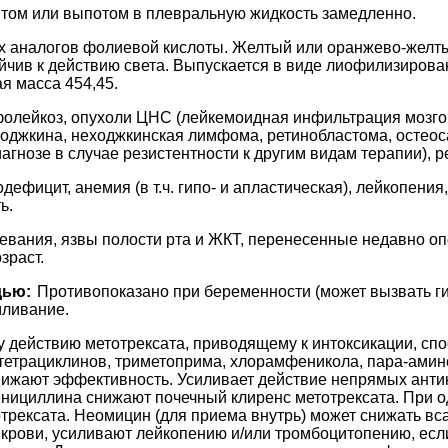
том или выпотом в плевральную жидкость замедленно.
х аналогов фолиевой кислоты. Желтый или оранжево-желты
ойчив к действию света. Выпускается в виде лиофилизирова
я масса 454,45.
олейкоз, опухоли ЦНС (лейкемоидная инфильтрация мозговы
 Ходжкина, неходжкинская лимфома, ретинобластома, остеос
гнозе в случае резистентности к другим видам терапии), 
ефицит, анемия (в т.ч. гипо- и апластическая), лейкопени
ь.
вания, язвы полости рта и ЖКТ, перенесенные недавно оп
зраст.
дью:
Противопоказано при беременности (может вызвать ги
мливание.
 действию метотрексата, приводящему к интоксикации, с
тетрациклинов, триметоприма, хлорамфеникола, пара-амин
нижают эффективность. Усиливает действие непрямых анти
енициллина снижают почечный клиренс метотрексата. При 
рексата. Неомицин (для приема внутрь) может снижать вса
ови, усиливают лейкопению и/или тромбоцитопению, если 