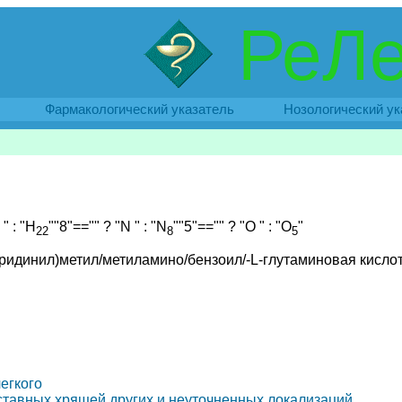
РеЛе
Фармакологический указатель
Нозологический ук
" : "H
""8"=="" ? "N " : "N
""5"=="" ? "O " : "O
"
22
8
5
теридинил)метил/метиламино/бензоил/-L-глутаминовая кислот
егкого
уставных хрящей других и неуточненных локализаций