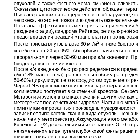
опухолей, а также костного мозга, эмбриона, слизист
Оказывает цитотоксическое действие, обладает тера
В исследованиях на канцерогенность обнаружено, чт
человека, но это не позволило сделать окончательны
Показана эффективность метотрексата при лечении б
(поздние стадии), синдрома Рейтера, ретикулярной э
предотвращения реакций «трансплантат против хозя
2
После приема внутрь в дозе 30 мг/м
и ниже быстро и
колеблется от 23 до 95%. Абсорбция значительно сн
пероральном и через 30-60 мин при в/м введении. П
биодоступность не меняются.
После в/в введения быстро распределяется в преде
л/кг (18% массы тела), равновесный объем распределе
50-60% циркулирующего в сосудистом русле метотрек
Через ГЭБ при приеме внутрь или парентерально про
количествах поступает в системный кровоток. Секрети
Метаболизируется в клетках печени и других клетках
метотрексат под действием гидролаз. Частично мета
полиглутаминированных производных удерживается в
зависит от типа клеток, ткани и вида опухоли. Незна
ниже, чем у метотрексата). Аккумуляция этого метаб
Конечный T
/2 дозозависимый и составляет 3-10 ч пр
1
неизмененном виде путем клубочковой фильтрации и 
широко, снижается при высоких дозах.