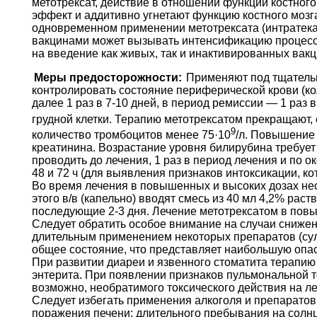
метотрексат, действие в отношении функции костног
эффект и аддитивно угнетают функцию костного моз
одновременном применении метотрексата (интратека
вакцинами может вызывать интенсификацию процесса
на введение как живых, так и инактивированных вакц
Меры предосторожности:
Применяют под тщатель
контролировать состояние периферической крови (кол
далее 1 раз в 7-10 дней, в период ремиссии — 1 раз
грудной клетки. Терапию метотрексатом прекращают, 
9
количество тромбоцитов менее 75·10
/л. Повышение
креатинина. Возрастание уровня билирубина требует
проводить до лечения, 1 раз в период лечения и по о
48 и 72 ч (для выявления признаков интоксикации, к
Во время лечения в повышенных и высоких дозах нео
этого в/в (капельно) вводят смесь из 40 мл 4,2% рас
последующие 2-3 дня. Лечение метотрексатом в повыш
Следует обратить особое внимание на случаи сниже
длительным применением некоторых препаратов (сул
общее состояние, что представляет наибольшую опас
При развитии диареи и язвенного стоматита терапию
энтерита. При появлении признаков пульмональной то
возможно, необратимого токсического действия на л
Следует избегать применения алкоголя и препаратов,
поражения печени; длительного пребывания на солн