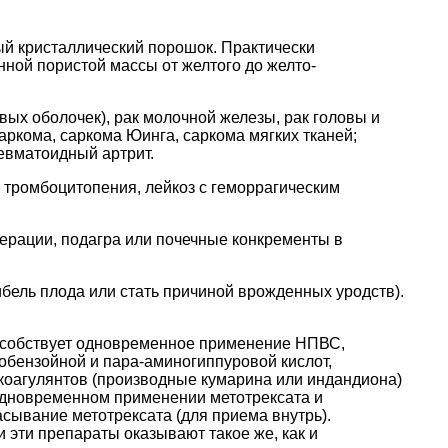
й кристаллический порошок. Практически
нной пористой массы от желтого до желто-
х оболочек), рак молочной железы, рак головы и
аркома, саркома Юинга, саркома мягких тканей;
ревматоидный артрит.
я, тромбоцитопения, лейкоз с геморрагическим
ерации, подагра или почечные конкременты в
бель плода или стать причиной врожденных уродств).
пособствует одновременное применение НПВС,
обензойной и пара-аминогиппуровой кислот,
коагулянтов (производные кумарина или индандиона)
одновременном применении метотрексата и
сывание метотрексата (для приема внутрь).
эти препараты оказывают такое же, как и