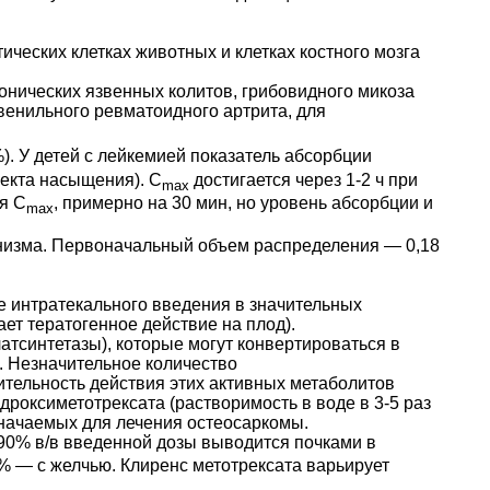
ческих клетках животных и клетках костного мозга
онических язвенных колитов, грибовидного микоза
ювенильного ревматоидного артрита, для
. У детей с лейкемией показатель абсорбции
екта насыщения). C
достигается через 1-2 ч при
max
я С
, примерно на 30 мин, но уровень абсорбции и
max
анизма. Первоначальный объем распределения — 0,18
е интратекального введения в значительных
ает тератогенное действие на плод).
атсинтетазы), которые могут конвертироваться в
. Незначительное количество
тельность действия этих активных метаболитов
идроксиметотрексата (растворимость в воде в 3-5 раз
азначаемых для лечения остеосаркомы.
0-90% в/в введенной дозы выводится почками в
% — с желчью. Клиренс метотрексата варьирует