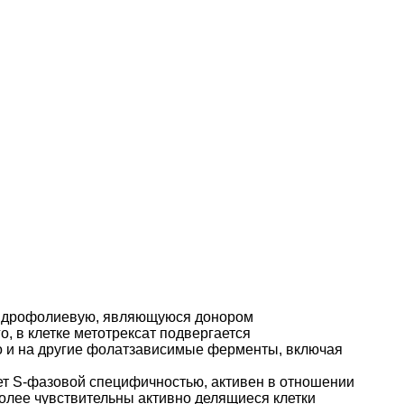
гидрофолиевую, являющуюся донором
, в клетке метотрексат подвергается
о и на другие фолатзависимые ферменты, включая
ает S-фазовой специфичностью, активен в отношении
олее чувствительны активно делящиеся клетки