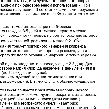
костного мозга, или лучевая терапия потенцируют
арабином при одновременном использовании. При
ические нарушения. В сочетании с живыми вирусными
вия вакцины и снижение выработки антител в ответ
я симптомов интоксикации необходимо
тем каждые 3-5 дней в течение первого месяца,
очек, периодически проводить рентгеноскопию органов
9
, количество нейтрофилов — менее 0,2·10
/л,
жания требует повторного измерения клиренса
 костномозгового кроветворения рекомендуется
сразу же после окончания инфузии, а также через 24,
й в день введения и в последующие 2-3 дня). Для
аствора натрия хлорида накануне, в день лечения и в
до 2 л жидкости в сутки).
енением лучевой терапии, химиотерапии или
индометацин). В таких случаях обычно ухудшается
то может привести к развитию геморрагического
тотрексатом рекомендуется прекратить из-за риска,
ункцией печени и/или почек (дозы снижают).
и лечении метотрексатом увеличивает риск
ый препарат в назначенное время; при пропущенной