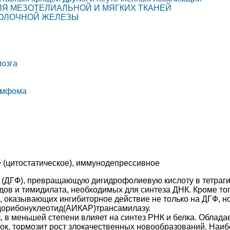
ИЯ МЕЗОТЕЛИАЛЬНОЙ И МЯГКИХ ТКАНЕЙ
МОЛОЧНОЙ ЖЕЛЕЗЫ
мозга
лимфома
 (цитостатическое), иммунодепрессивное
у (ДГФ), превращающую дигидрофолиевую кислоту в тетра
ов и тимидилата, необходимых для синтеза ДНК. Кроме того
 оказывающих ингибиторное действие не только на ДГФ, н
дорибонуклеотид(АИКАР)трансамилазу.
, в меньшей степени влияет на синтез РНК и белка. Облад
ок, тормозит рост злокачественных новообразований. Наиб