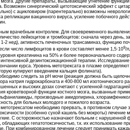
о мозга. Другие препараты, вызывающие угнетение функции 
га. Возможен синергический цитотоксический эффект с цит
льно) с ацикловиром (парентерально) возможны невролог
 репликации вакцинного вируса, усиление побочного дейст
ин.
ным врачебным контролем. Для своевременного выявлени
ичество лейкоцитов и тромбоцитов: сначала через день, за
 в 1-2 нед), активность печеночных трансаминаз, функцию п
9
если число лимфоцитов в крови составляет менее 1,5·10
/л
 уровня креатинина на 50% и более первоначального содер
 интенсивной дезинтоксикационной терапии. Исследование
кончании курса. Уровень метотрексата в плазме определяют 
оторую купируют введением кальция фолината).
бходимо следить за рН мочи (реакция должна быть щелочно
твора натрия гидрокарбоната и 400-800 мл изотонического р
енных и высоких дозах сочетают с усиленной гидратацией (
ния кроветворной функции костного мозга, вызванные прим
ьфаниламиды, производные амидопирина, хлорамфеникол, 
ность для больных молодого и пожилого возраста.
 метотрексатом необходимо прервать, в противном случае э
ксичности (особенно сухой кашель без мокроты) лечение ме
егкие. С осторожностью назначают больным с нарушенной ф
 обладающих гепатотоксичностью, т.к. их использование пр
це. При комбинированном лечении следует принимать кажд