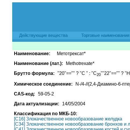
Действующие вещества
Торговые наименования
Наименование:
Метотрексат*
Наименование (лат.):
Methotrexate*
Брутто формула:
"20"=="" ? "C " : "C
""22"=="" ? "H 
20
Химическое соединение:
N-/4-//(2,4-Диамино-6-п
CAS-код:
59-05-2
Дата актуализации:
14/05/2004
Классификация по МКБ-10:
[C16] Злокачественное новообразование желудка
[C34] Злокачественное новообразование бронхов и л
[C41] Злокачественное новообразование костей и с