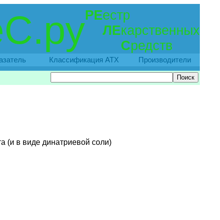
РЕ
естр
С.ру
ЛЕ
карственных
С
редств
азатель
Классификация АТХ
Производители
а (и в виде динатриевой соли)