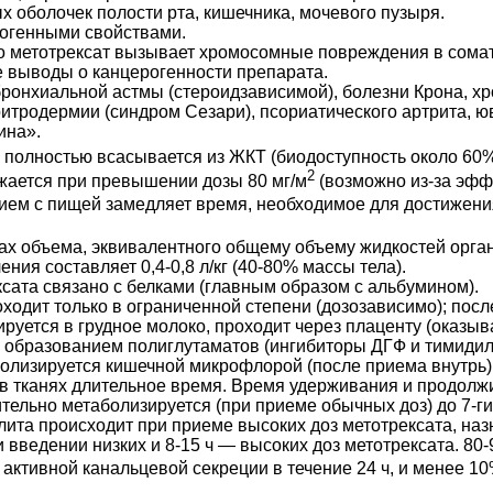
ых оболочек полости рта, кишечника, мочевого пузыря.
тогенными свойствами.
о метотрексат вызывает хромосомные повреждения в сомати
е выводы о канцерогенности препарата.
ронхиальной астмы (стероидзависимой), болезни Крона, хр
ритродермии (синдром Сезари), псориатического артрита, 
ина».
 полностью всасывается из ЖКТ (биодоступность около 60%)
2
ижается при превышении дозы 80 мг/м
(возможно из-за эфф
рием с пищей замедляет время, необходимое для достижени
лах объема, эквивалентного общему объему жидкостей орг
ния составляет 0,4-0,8 л/кг (40-80% массы тела).
сата связано с белками (главным образом с альбумином).
ходит только в ограниченной степени (дозозависимо); посл
руется в грудное молоко, проходит через плаценту (оказыв
 с образованием полиглутаматов (ингибиторы ДГФ и тимидил
болизируется кишечной микрофлорой (после приема внутрь)
 тканях длительное время. Время удерживания и продолжи
чительно метаболизируется (при приеме обычных доз) до 7-г
олита происходит при приеме высоких доз метотрексата, н
и введении низких и 8-15 ч — высоких доз метотрексата. 8
активной канальцевой секреции в течение 24 ч, и менее 10