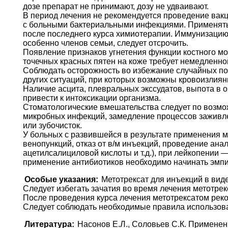
дозе препарат не принимают, дозу не удваивают.
В период лечения не рекомендуется проведение вакц
с больными бактериальными инфекциями. Применять 
после последнего курса химиотерапии. Иммунизацию
особенно членов семьи, следует отсрочить.
Появление признаков угнетения функции костного моз
точечных красных пятен на коже требует немедленно
Соблюдать осторожность во избежание случайных пор
других ситуаций, при которых возможны кровоизлиян
Наличие асцита, плевральных экссудатов, выпота в о
привести к интоксикации организма.
Стоматологические вмешательства следует по возмо
микробных инфекций, замедление процессов заживлен
или зубочисток.
У больных с развившейся в результате применения 
венопункций, отказ от в/м инъекций, проведение анал
ацетилсалициловой кислоты и т.д.), при лейкопении
применение антибиотиков необходимо начинать эмпи
Особые указания:
Метотрексат для инъекций в вид
Следует избегать зачатия во время лечения метотре
После проведения курса лечения метотрексатом рек
Следует соблюдать необходимые правила использова
Литература:
Насонов Е.Л., Соловьев С.К. Применение