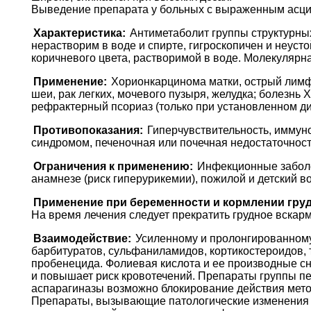
Выведение препарата у больных с выраженным асци
Характеристика:
Антиметаболит группы структурны
нерастворим в воде и спирте, гигроскопичен и неуст
коричневого цвета, растворимой в воде. Молекулярна
Применение:
Хорионкарцинома матки, острый лимф
шеи, рак легких, мочевого пузыря, желудка; болезнь
рефрактерный псориаз (только при установленном диа
Противопоказания:
Гиперчувствительность, иммунод
синдромом, печеночная или почечная недостаточност
Ограничения к применению:
Инфекционные заболе
анамнезе (риск гиперурикемии), пожилой и детский во
Применение при беременности и кормлении гру
На время лечения следует прекратить грудное вскар
Взаимодействие:
Усиленному и пролонгированному
барбитуратов, сульфаниламидов, кортикостероидов, 
пробенецида. Фолиевая кислота и ее производные с
и повышает риск кровотечений. Препараты группы п
аспарагиназы возможно блокирование действия метот
Препараты, вызывающие патологические изменения кр