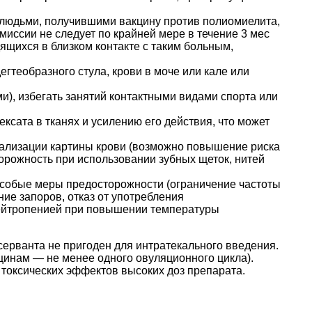
с людьми, получившими вакцину против полиомиелита,
ссии не следует по крайней мере в течение 3 мес
щихся в близком контакте с таким больным,
гтеобразного стула, крови в моче или кале или
), избегать занятий контактными видами спорта или
ксата в тканях и усилению его действия, что может
мализации картины крови (возможно повышение риска
орожность при использовании зубных щеток, нитей
особые меры предосторожности (ограничение частоты
ние запоров, отказ от употребления
 нейтропенией при повышении температуры
серванта не пригоден для интратекального введения.
щинам — не менее одного овуляционного цикла).
токсических эффектов высоких доз препарата.