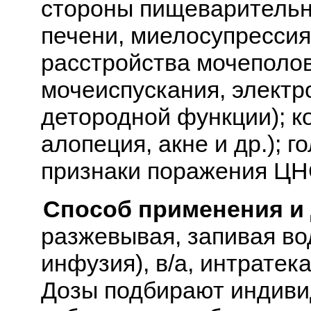
стороны пищеварительн
печени, миелосупрессия
расстройства мочеполо
мочеиспускания, электр
детородной функции); к
алопеция, акне и др.); г
признаки поражения ЦНС
Способ применения и
разжевывая, запивая вод
инфузия), в/а, интратек
Дозы подбирают индивид