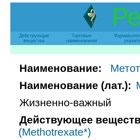
Ре
Действующие
Торговые
Фармаколог
вещества
наименования
указат
Наименование:
Метот
Наименование (лат.):
Жизненно-важный
Действующее веществ
(Methotrexate*)