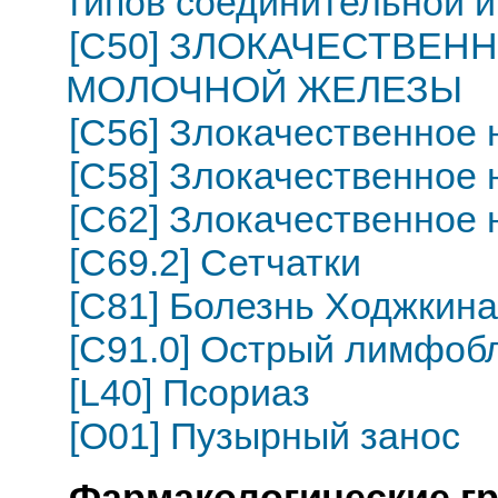
типов соединительной и
[C50] ЗЛОКАЧЕСТВЕ
МОЛОЧНОЙ ЖЕЛЕЗЫ
[C56] Злокачественное
[C58] Злокачественное
[C62] Злокачественное 
[C69.2] Сетчатки
[C81] Болезнь Ходжкин
[C91.0] Острый лимфоб
[L40] Псориаз
[O01] Пузырный занос
Фармакологические г