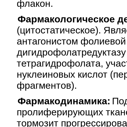
флакон.
Фармакологическое д
(цитостатическое). Явл
антагонистом фолиевой 
дигидрофолатредуктазу
тетрагидрофолата, учас
нуклеиновых кислот (пе
фрагментов).
Фармакодинамика:
Под
пролиферирующих тканей 
тормозит прогрессирова