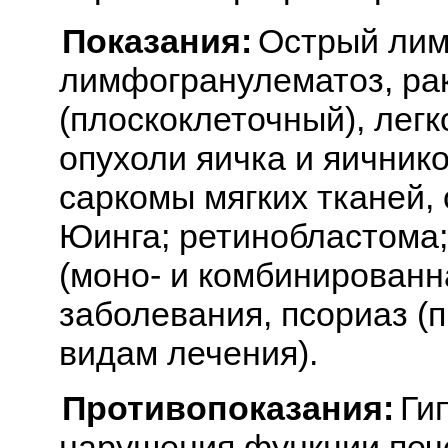
Показания:
Острый лим
лимфогранулематоз, рак
(плоскоклеточный), легк
опухоли яичка и яичник
саркомы мягких тканей,
Юинга; ретинобластома
(моно- и комбинированн
заболевания, псориаз (п
видам лечения).
Противопоказания:
Ги
нарушения функции пече