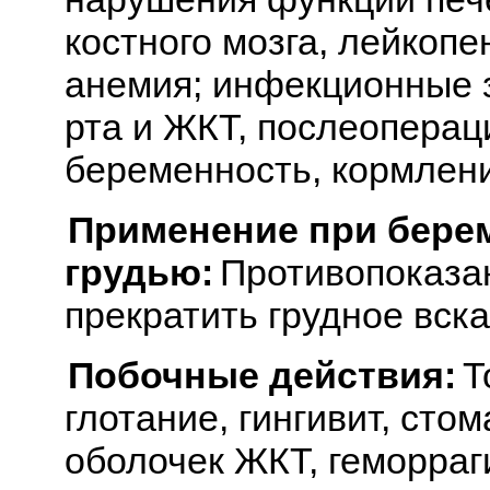
костного мозга, лейкопе
анемия; инфекционные з
рта и ЖКТ, послеоперац
беременность, кормлени
Применение при бере
грудью:
Противопоказан
прекратить грудное вск
Побочные действия:
Т
глотание, гингивит, сто
оболочек ЖКТ, геморраг