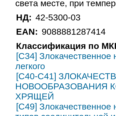
света месте, при темпе
НД:
42-5300-03
EAN:
9088881287414
Классификация по МКБ
[C34] Злокачественное 
легкого
[C40-C41] ЗЛОКАЧЕС
НОВООБРАЗОВАНИЯ К
ХРЯЩЕЙ
[C49] Злокачественное 