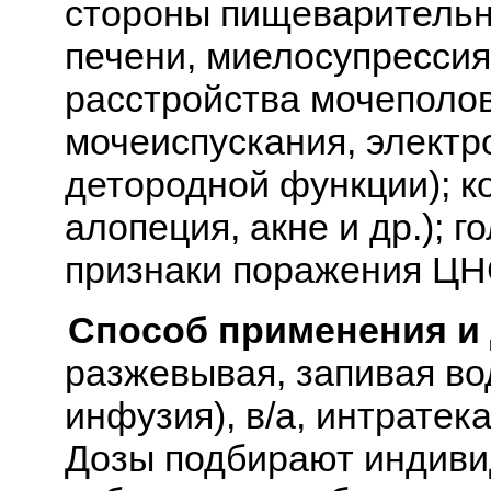
стороны пищеварительн
печени, миелосупрессия
расстройства мочеполо
мочеиспускания, электр
детородной функции); к
алопеция, акне и др.); г
признаки поражения ЦНС
Способ применения и
разжевывая, запивая вод
инфузия), в/а, интратек
Дозы подбирают индивид