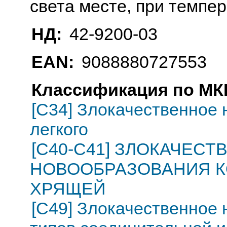
света месте, при темпе
НД:
42-9200-03
EAN:
9088880727553
Классификация по МКБ
[C34] Злокачественное 
легкого
[C40-C41] ЗЛОКАЧЕС
НОВООБРАЗОВАНИЯ К
ХРЯЩЕЙ
[C49] Злокачественное 