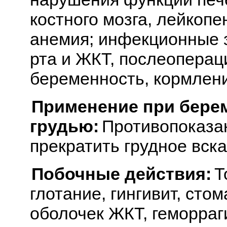
костного мозга, лейкопе
анемия; инфекционные з
рта и ЖКТ, послеоперац
беременность, кормлени
Применение при бере
грудью:
Противопоказан
прекратить грудное вск
Побочные действия:
Т
глотание, гингивит, сто
оболочек ЖКТ, геморраг