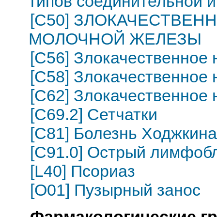
типов соединительной и
[C50] ЗЛОКАЧЕСТВЕ
МОЛОЧНОЙ ЖЕЛЕЗЫ
[C56] Злокачественное
[C58] Злокачественное
[C62] Злокачественное 
[C69.2] Сетчатки
[C81] Болезнь Ходжкин
[C91.0] Острый лимфоб
[L40] Псориаз
[O01] Пузырный занос
Фармакологические г