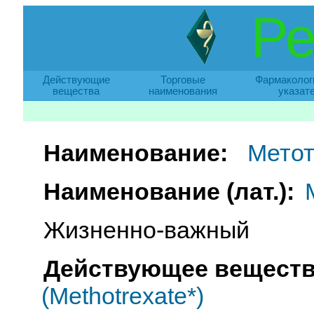
Ре
Действующие
Торговые
Фармаколог
вещества
наименования
указат
Наименование:
Метот
Наименование (лат.):
Жизненно-важный
Действующее веществ
(Methotrexate*)