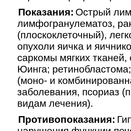
Показания:
Острый лим
лимфогранулематоз, рак
(плоскоклеточный), легк
опухоли яичка и яичник
саркомы мягких тканей,
Юинга; ретинобластома
(моно- и комбинированн
заболевания, псориаз (п
видам лечения).
Противопоказания:
Ги
нарушения функции пече