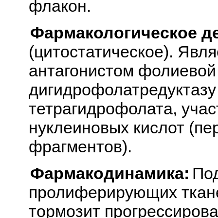
флакон.
Фармакологическое д
(цитостатическое). Явл
антагонистом фолиевой 
дигидрофолатредуктазу
тетрагидрофолата, учас
нуклеиновых кислот (пе
фрагментов).
Фармакодинамика:
Под
пролиферирующих тканей 
тормозит прогрессирова