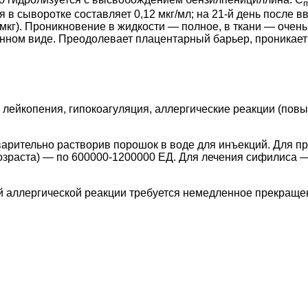
 в сыворотке составляет 0,12 мкг/мл; на 21-й день после в
6 мкг). Проникновение в жидкости — полное, в ткани — оче
ном виде. Преодолевает плацентарный барьер, проникает 
.
 лейкопения, гипокоагуляция, аллергические реакции (пов
дварительно растворив порошок в воде для инъекций. Для 
 возраста) — по 600000-1200000 ЕД. Для лечения сифилиса 
 аллергической реакции требуется немедленное прекращен