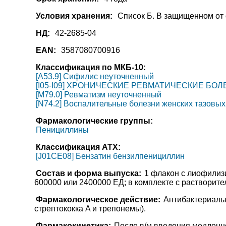
Условия хранения:
Список Б. В защищенном от 
НД:
42-2685-04
EAN:
3587080700916
Классификация по МКБ-10:
[A53.9] Сифилис неуточненный
[I05-I09] ХРОНИЧЕСКИЕ РЕВМАТИЧЕСКИЕ БО
[M79.0] Ревматизм неуточненный
[N74.2] Воспалительные болезни женских тазовых
Фармакологические группы:
Пенициллины
Классификация АТХ:
[J01CE08] Бензатин бензилпенициллин
Состав и форма выпуска:
1 флакон с лиофилиз
600000 или 2400000 ЕД; в комплекте с растворител
Фармакологическое действие:
Антибактериальн
стрептококка A и трепонемы).
Фармакокинетика:
После в/м введения медленн