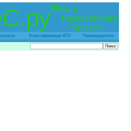
РЕ
естр
С.ру
ЛЕ
карственных
С
редств
азатель
Классификация АТХ
Производители