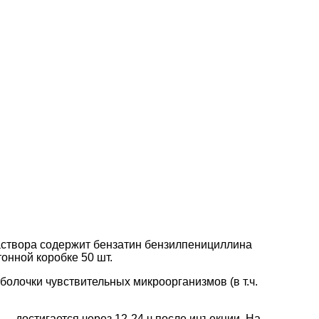
створа содержит бензатин бензилпенициллина
тонной коробке 50 шт.
болочки чувствительных микроорганизмов (в т.ч.
достигается через 12-24 ч после инъекции. На