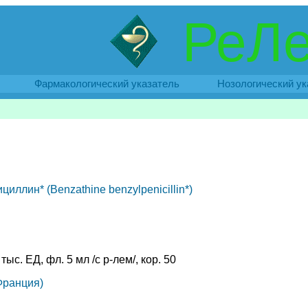
РеЛе
Фармакологический указатель
Нозологический ук
иллин* (Benzathine benzylpenicillin*)
тыс. ЕД, фл. 5 мл /с р-лем/, кор. 50
(Франция)