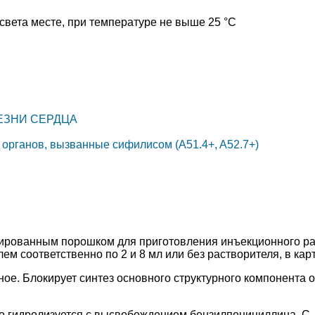
света месте, при температуре не выше 25 °C
ЛЕЗНИ СЕРДЦА
 органов, вызванные сифилисом (A51.4+, A52.7+)
ированным порошком для приготовления инъекционного ра
ем соответственно по 2 и 8 мл или без растворителя, в кар
ое. Блокирует синтез основного структурного компонента о
о гидролизуется с высвобождением бензилпенициллина. C