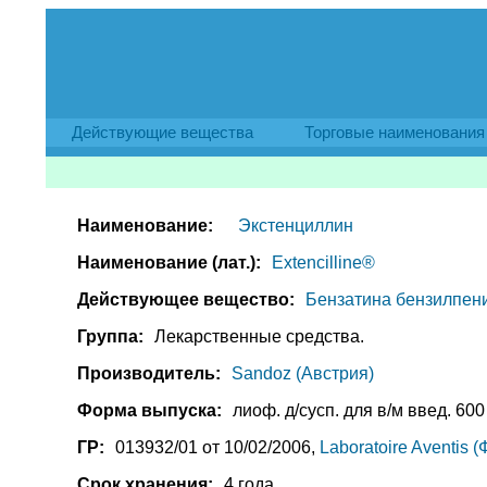
Действующие вещества
Торговые наименования
Наименование:
Экстенциллин
Наименование (лат.):
Extencilline®
Действующее вещество:
Бензатина бензилпениц
Группа:
Лекарственные средства.
Производитель:
Sandoz (Австрия)
Форма выпуска:
лиоф. д/сусп. для в/м введ. 600 
ГР:
013932/01 от 10/02/2006,
Laboratoire Aventis 
Срок хранения:
4 года