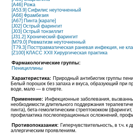
[A46] Рожа
[A53.9] Сифилис неуточненный
[A66] Фрамбезия
[A67] Пинта [карате]
[J02] Острый фарингит
[J03] Острый тонзиллит
[J31.2] Хронический фарингит
[M79.0] Ревматизм неуточненный
[T79.3] Посттравматическая раневая инфекция, не кл
[Z100] КЛАСС XXII Хирургическая практика
Фармакологические группы:
Пенициллины
Характеристика:
Природный антибиотик группы пени
Белый порошок без запаха и вкуса, образующий при п
воде, мало — в спирте.
Применение:
Инфекционные заболевания, вызванны
необходимости длительного поддержания терапевтичес
пинта), бета-гемолитическим стрептококком (фарингит,
профилактика послеоперационных осложнений, профи
Противопоказания:
Гиперчувствительность, в т.ч. к
аллергическим проявлениям.