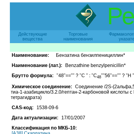
Ре
Действующие
Торговые
Фармаколог
вещества
наименования
указат
Наименование:
Бензатина бензилпенициллин*
Наименование (лат.):
Benzathine benzylpenicillin*
Брутто формула:
"48"=="" ? "C " : "C
""56"=="" ? "H "
48
Химическое соединение:
Соединение /2S-(2альфа,5
тиа-1-азабицикло/3.2.0/гептан-2-карбоновой кислоты с
тетрагидрата)
CAS-код:
1538-09-6
Дата актуализации:
17/01/2007
Классификация по МКБ-10:
[A38] Скарлатина