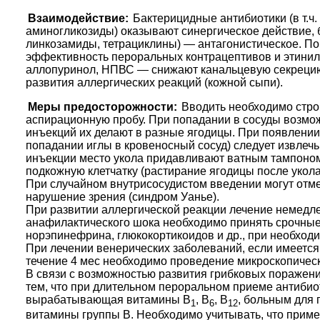
Взаимодействие:
Бактерицидные антибиотики (в т.ч
аминогликозиды) оказывают синергическое действие, б
линкозамиды, тетрациклины) — антагонистическое. П
эффективность пероральных контрацептивов и этинилэ
аллопуринол, НПВС — снижают канальцевую секреци
развития аллергических реакций (кожной сыпи).
Меры предосторожности:
Вводить необходимо строг
аспирационную пробу. При попадании в сосуды возмо
инъекций их делают в разные ягодицы. При появлении 
попадании иглы в кровеносный сосуд) следует извлечь
инъекции место укола придавливают ватным тампоном
подкожную клетчатку (растирание ягодицы после укола
При случайном внутрисосудистом введении могут отме
нарушение зрения (синдром Уанье).
При развитии аллергической реакции лечение немедл
анафилактического шока необходимо принять срочные 
норэпинефрина, глюкокортикоидов и др., при необход
При лечении венерических заболеваний, если имеется
течение 4 мес необходимо проведение микроскопическ
В связи с возможностью развития грибковых поражений
тем, что при длительном пероральном приеме антиби
вырабатывающая витамины В
, В
, В
, больным для
1
6
12
витамины группы В. Необходимо учитывать, что прим