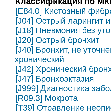
Классификация по МКБ
[E84.0] Кистозный фибр
[J04] Острый ларингит и
[J18] Пневмония без ут
[J20] Острый бронхит
[J40] Бронхит, не уточн
хронический
[J42] Хронический брон
[J47] Бронхоэктазия
[J999] Диагностика заб
[R09.3] Мокрота
[T39] Отравление неоп