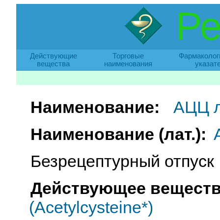
Ре
Действующие
Торговые
Фармаколог
вещества
наименования
указат
Наименование:
АЦЦ л
Наименование (лат.):
Безрецептурный отпуск
Действующее веществ
(Acetylcysteine*)