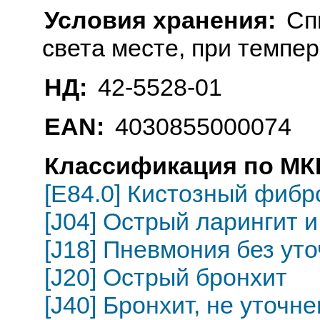
Условия хранения:
Сп
света месте, при темпе
НД:
42-5528-01
EAN:
4030855000074
Классификация по МКБ
[E84.0] Кистозный фибр
[J04] Острый ларингит и
[J18] Пневмония без ут
[J20] Острый бронхит
[J40] Бронхит, не уточн