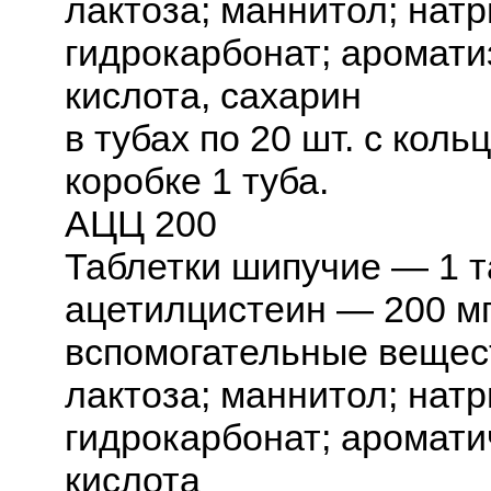
лактоза; маннитол; натр
гидрокарбонат; аромат
кислота, сахарин
в тубах по 20 шт. с коль
коробке 1 туба.
АЦЦ 200
Таблетки шипучие — 1 т
ацетилцистеин — 200 м
вспомогательные вещест
лактоза; маннитол; натр
гидрокарбонат; аромати
кислота