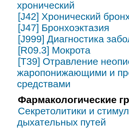
хронический
[J42] Хронический брон
[J47] Бронхоэктазия
[J999] Диагностика заб
[R09.3] Мокрота
[T39] Отравление неоп
жаропонижающими и пр
средствами
Фармакологические г
Секретолитики и стиму
дыхательных путей