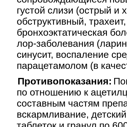
густой слизи (острый и х
обструктивный, трахеит,
бронхоэктатическая боле
лор-заболевания (ларин
синусит, воспаление сре
парацетамолом (в качес
Противопоказания:
По
по отношению к ацетилц
составным частям препа
вскармливание, детский 
таблеток и гранул по 600