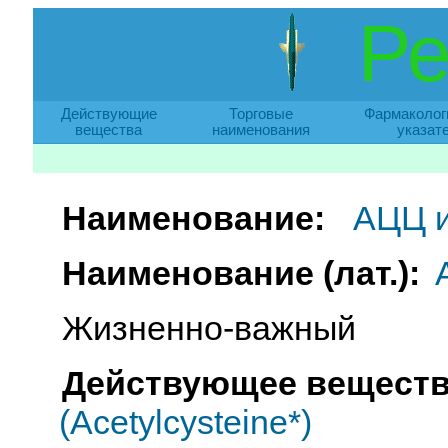
Ре
Действующие
Торговые
Фармаколог
вещества
наименования
указат
Наименование:
АЦЦ и
Наименование (лат.):
Жизненно-важный
Действующее веществ
(Acetylcysteine*)