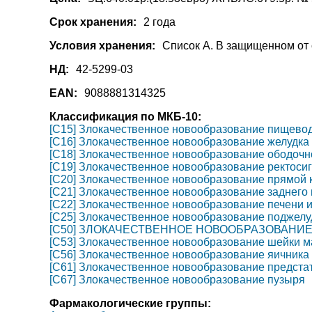
Срок хранения:
2 года
Условия хранения:
Список А. В защищенном от 
НД:
42-5299-03
EAN:
9088881314325
Классификация по МКБ-10:
[C15] Злокачественное новообразование пищево
[C16] Злокачественное новообразование желудка
[C18] Злокачественное новообразование ободочн
[C19] Злокачественное новообразование ректоси
[C20] Злокачественное новообразование прямой 
[C21] Злокачественное новообразование заднего п
[C22] Злокачественное новообразование печени 
[C25] Злокачественное новообразование поджел
[C50] ЗЛОКАЧЕСТВЕННОЕ НОВООБРАЗОВАНИ
[C53] Злокачественное новообразование шейки м
[C56] Злокачественное новообразование яичника
[C61] Злокачественное новообразование предста
[C67] Злокачественное новообразование пузыря
Фармакологические группы: