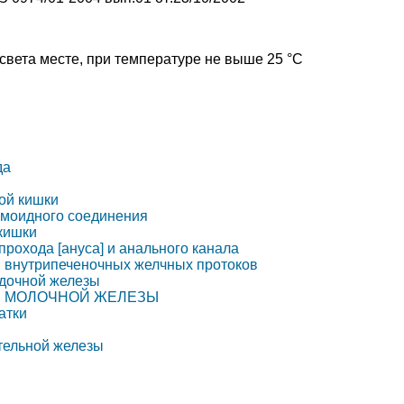
света месте, при температуре не выше 25 °C
да
ой кишки
гмоидного соединения
кишки
рохода [ануса] и анального канала
и внутрипеченочных желчных протоков
удочной железы
Е МОЛОЧНОЙ ЖЕЛЕЗЫ
атки
тельной железы