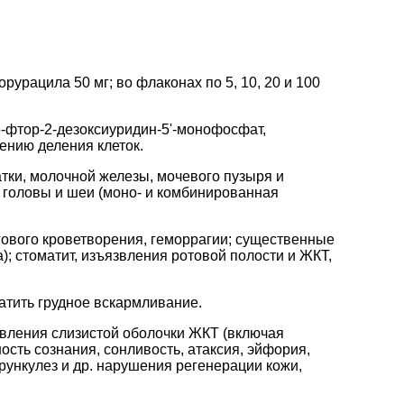
урацила 50 мг; во флаконах по 5, 10, 20 и 100
5-фтор-2-дезоксиуридин-5'-монофосфат,
ению деления клеток.
тки, молочной железы, мочевого пузыря и
 головы и шеи (моно- и комбинированная
гового кроветворения, геморрагии; существенные
; стоматит, изъязвления ротовой полости и ЖКТ,
атить грудное вскармливание.
ъязвления слизистой оболочки ЖКТ (включая
ость сознания, сонливость, атаксия, эйфория,
рункулез и др. нарушения регенерации кожи,