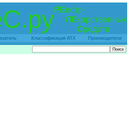
РЕ
естр
С.ру
ЛЕ
карственных
С
редств
азатель
Классификация АТХ
Производители