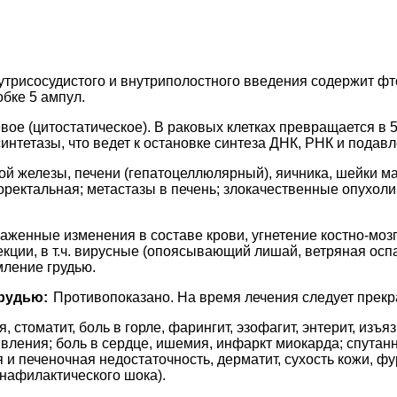
утрисосудистого и внутриполостного введения содержит фтор
обке 5 ампул.
ое (цитостатическое). В раковых клетках превращается в 
тетазы, что ведет к остановке синтеза ДНК, РНК и подавл
ой железы, печени (гепатоцеллюлярный), яичника, шейки ма
оректальная; метастазы в печень; злокачественные опухоли
аженные изменения в составе крови, угнетение костно-моз
ции, в т.ч. вирусные (опоясывающий лишай, ветряная оспа)
ление грудью.
рудью:
Противопоказано. На время лечения следует прекр
, стоматит, боль в горле, фарингит, эзофагит, энтерит, из
вления; боль в сердце, ишемия, инфаркт миокарда; спутанн
и печеночная недостаточность, дерматит, сухость кожи, фу
анафилактического шока).