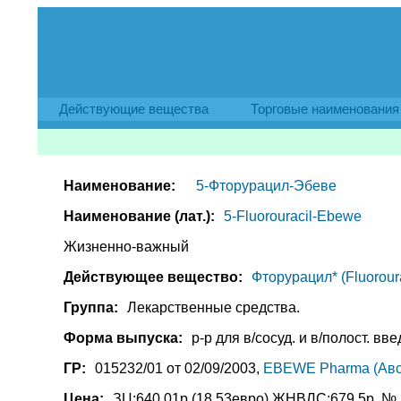
Действующие вещества
Торговые наименования
Наименование:
5-Фторурацил-Эбеве
Наименование (лат.):
5-Fluorouracil-Ebewe
Жизненно-важный
Действующее вещество:
Фторурацил* (Fluoroura
Группа:
Лекарственные средства.
Форма выпуска:
р-р для в/сосуд. и в/полост. вве
ГР:
015232/01 от 02/09/2003,
EBEWE Pharma (Авс
Цена:
ЗЦ:640.01р.(18.53евро) ЖНВЛС:679.5р. № З