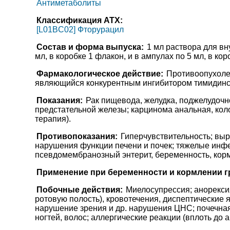
Антиметаболиты
Классификация АТХ:
[L01BC02] Фторурацил
Состав и форма выпуска:
1 мл раствора для вн
мл, в коробке 1 флакон, и в ампулах по 5 мл, в кор
Фармакологическое действие:
Противоопухолев
являющийся конкурентным ингибитором тимидинсин
Показания:
Рак пищевода, желудка, поджелудочн
предстательной железы; карцинома анальная, кол
терапия).
Противопоказания:
Гиперчувствительность; выр
нарушения функции печени и почек; тяжелые инфек
псевдомембранозный энтерит, беременность, корм
Применение при беременности и кормлении г
Побочные действия:
Миелосупрессия; анорексия
ротовую полость), кровотечения, диспептические я
нарушение зрения и др. нарушения ЦНС; почечная 
ногтей, волос; аллергические реакции (вплоть до 