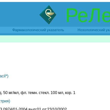
РеЛе
Фармакологический указатель
Нозологический ук
cil*)
д. 50 мг/мл, фл. темн. стекл. 100 мл, кор. 1
трия)
 0974/01-2004 вып:01 от:23/10/2002