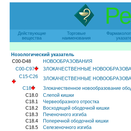
Ре
Действующие
Торговые
Фармаколог
вещества
наименования
указат
Нозологический указатель
C00-D48
НОВООБРАЗОВАНИЯ
C00-C97
ЗЛОКАЧЕСТВЕННЫЕ НОВООБРАЗОВ
C15-C26
ЗЛОКАЧЕСТВЕННЫЕ НОВООБРАЗОВ
C18
Злокачественное новообразование обо
C18.0
Слепой кишки
C18.1
Червеобразного отростка
C18.2
Восходящей ободочной кишки
C18.3
Печеночного изгиба
C18.4
Поперечной ободочной кишки
C18.5
Селезеночного изгиба