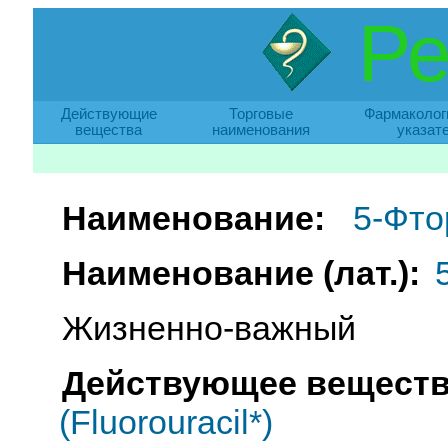
Ре
Действующие
Торговые
Фармаколог
вещества
наименования
указат
Наименование:
5-Фто
Наименование (лат.):
Жизненно-важный
Действующее веществ
(Fluorouracil*)