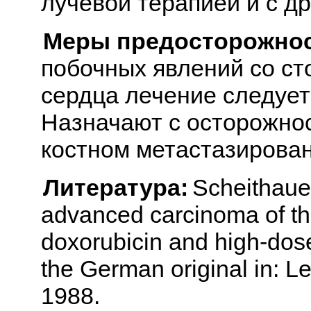
лучевой терапией и с д
Меры предосторожнос
побочных явлений со ст
сердца лечение следуе
Назначают с осторожно
костном метастазирован
Литература:
Scheithaue
advanced carcinoma of the
doxorubicin and high-dose
the German original in: L
1988.