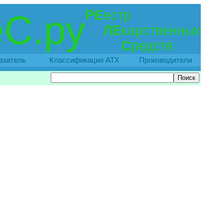
РЕ
естр
С.ру
ЛЕ
карственных
С
редств
азатель
Классификация АТХ
Производители