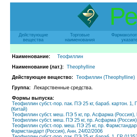
Ре
Действующие
Торговые
Фармаколог
вещества
наименования
указат
Наименование:
Теофиллин
Наименование (лат.):
Theophylline
Действующее вещество:
Теофиллин (Theophylline)
Группа:
Лекарственные средства.
Формы выпуска:
Теофиллин субст.-пор. пак. ПЭ 25 кг, бараб. картон. 1,
(Китай)
Теофиллин субст. меш. ПЭ 5 кг, пр. Асфарма (Россия), 
Теофиллин субст. меш. ПЭ 25 кг, пр. Асфарма (Россия),
Теофиллин субст.-пор. меш. ПЭ 25 кг, пр. Фармстандарт
Фармстандарт (Россия), Анн. 24/02/2006
Теофиллин субст.-пор. пак. ПЭ 25 кг, бараб. 1, ГР. 0135