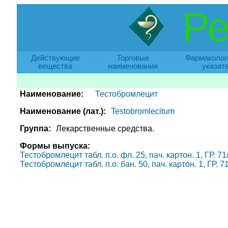
Ре
Действующие
Торговые
Фармаколог
вещества
наименования
указат
Наименование:
Тестобромлецит
Наименование (лат.):
Testobromlecitum
Группа:
Лекарственные средства.
Формы выпуска:
Тестобромлецит табл. п.о. фл. 25, пач. картон. 1, ГР. 71
Тестобромлецит табл. п.о. бан. 50, пач. картон. 1, ГР. 7