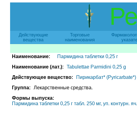
Ре
Действующие
Торговые
Фармаколог
вещества
наименования
указат
Наименование:
Пармидина таблетки 0,25 г
Наименование (лат.):
Tabulettae Parmidini 0,25 g
Действующее вещество:
Пирикарбат* (Pyricarbate*)
Группа:
Лекарственные средства.
Формы выпуска:
Пармидина таблетки 0,25 г табл. 250 мг, уп. контурн. яч. 