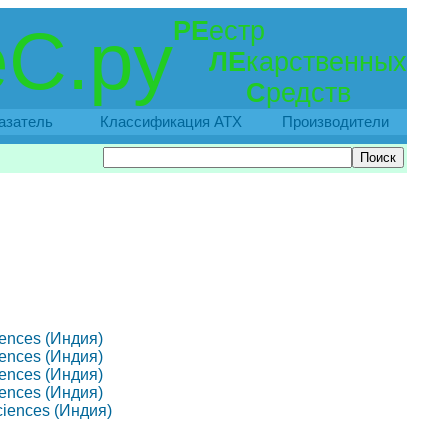
РЕ
естр
С.ру
ЛЕ
карственных
С
редств
азатель
Классификация АТХ
Производители
ciences (Индия)
ciences (Индия)
ciences (Индия)
ciences (Индия)
Sciences (Индия)