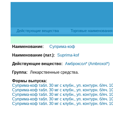
Действующие вещества
Торговые наименования
Наименование:
Суприма-коф
Наименование (лат.):
Suprima-kof
Действующее вещество:
Амброксол* (Ambroxol*)
Группа:
Лекарственные средства.
Формы выпуска:
Суприма-коф табл. 30 мг с клубн., уп. контурн. б/яч. 1
Суприма-коф табл. 30 мг с клубн., уп. контурн. б/яч. 1
Суприма-коф табл. 30 мг с клубн., уп. контурн. б/яч. 1
Суприма-коф табл. 30 мг с клубн., уп. контурн. б/яч. 1
Суприма-коф табл. 30 мг с клубн., уп. контурн. б/яч. 1